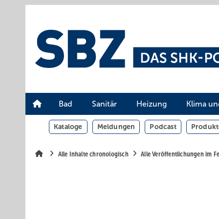
Springe
Springe
Springe
auf
auf
auf
Hauptinhalt
Hauptmenü
SiteSearch
Bad
Sanitär
Heizung
Klima un
Kataloge
Meldungen
Podcast
Produkt
Alle Inhalte chronologisch
Alle Veröffentlichungen im F