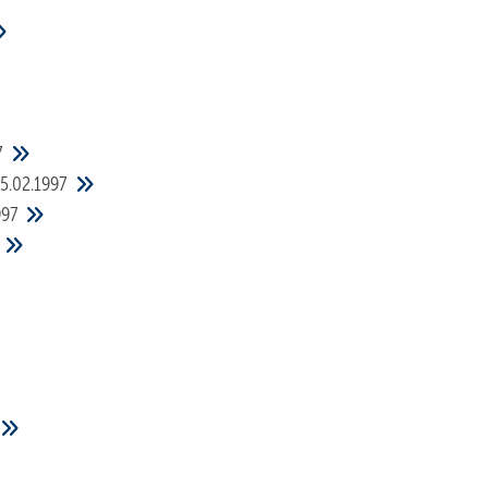
7
15.02.1997
997