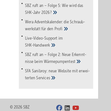
SBZ ruft an – Folge 5: Wie wird das
SHK-Jahr
2026?
Wera Adventskalender: die Schraub­
werk­statt für den
Pro­fi
Live-Video-Support im
SHK-Handwerk
SBZ ruft an – Folge 2: Neue Erkennt­
nisse beim
Wärme­pumpen­test
SFA Sanibroy: neue Web­site mit erwei­
terten
Services
© 2026 SBZ