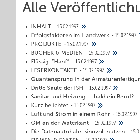
Alle Veröffentlic
INHALT
15.02.1997
Erfolgsfaktoren im Handwerk
15.02.1997
PRODUKTE
15.02.1997
BÜCHER & MEDIEN
15.02.1997
Flüssig-“Hanf“
15.02.1997
LESERKONTAKTE
15.02.1997
Quantensprung in der Armaturenfertig
Dritte Säule der ISH
15.02.1997
Sanitär und Heizung — bald ein Beruf?
Kurz belichtet
15.02.1997
Luft und Strom in einem Rohr
15.02.1997
QM an der Waterkant
15.02.1997
Die Datenautobahn sinnvoll nutzen
15.0