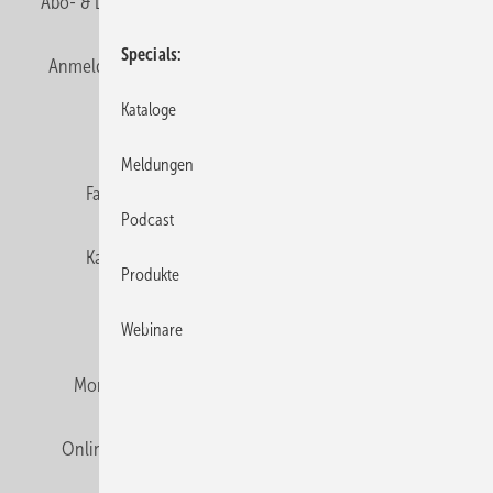
Abo- & Leserservice
AGB
Alle Inhalte chronologisch
Specials
Anmelden
Anmeldung & Registrierung
Newsletter
Kataloge
Datenschutz
E-Paper
Editor's choice
Meldungen
Fachbeiträge
Gentner Verlag
Impressum
Podcast
Karriere bei Gentner
Team
Mediaservice
Produkte
Mitgliedschaften und Engagement
Webinare
Montagezeiten Heizung
Montagezeiten Sanitär
Online Mediadaten
Privacy Manager
RSS-Feed