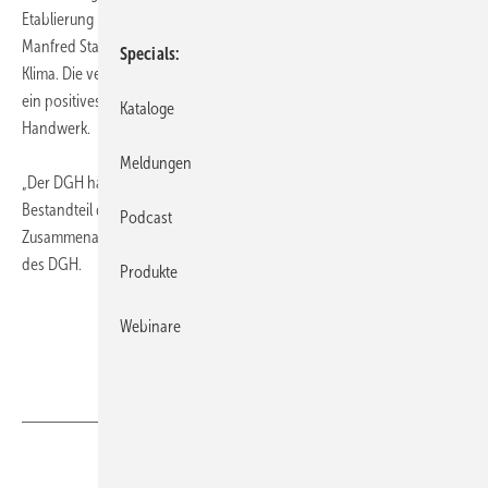
Etablierung und Fortführung der SHK-Branchenlösung“, betont
Manfred Stather, Präsident des Zentralverbandes Sanitär Heizung
Specials
Klima. Die verstärkte Zusammenarbeit zwischen DGH und ZVSHK sei
ein positives Signal der Partnerschaft zwischen Großhandel und
Kataloge
Handwerk.
Meldungen
„Der DGH hat sich aktuell ein neues Leitbild gegeben. Fester
Bestandteil dieses Leitbildes ist die verstärkte strategische
Podcast
Zusammenarbeit mit dem ZVSHK“, sagt Benedikt Mahr, 1. Vorsitzender
des DGH.
Produkte
Webinare
Teilen
Link kopieren