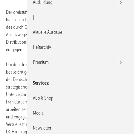
Ausbildung
Der dreistufige Vertriebsweg aus Industrie, Großhandel und Handwerk
|
hat sich in Deutschland über viele Jahrzehnte bewährt. Angesichts
des durch Globalisierung verschärften Wettbewerbs, alternativer
Aktuelle Ausgabe
Absatzwege oder des demographischen Wandels sieht der
Distributionsweg allerdings herausfordernden Marktentwicklungen
Heftarchiv
entgegen.
Premium
Um den dreistufigen Vertriebsweg zu kräftigen und zu optimieren,
beabsichtigen der Zentralverband Sanitär Heizung Klima ZVSHK und
der Deutsche Großhandelsverband Haustechnik DGH ihre
Services
strategische Partnerschaft auszubauen. Dies soll mit der
Unterzeichnung einer Absichtserklärung anlässlich der ISH in
Abo & Shop
Frankfurt am Main (12. – 16. März 2013) bekräftigt werden. „Wir
arbeiten seit Jahren intensiv und erfolgreich mit dem DGH zusammen
Media
und engagieren uns für den Dialog zwischen den einzelnen
Vertriebsstufen. Das beweist zum Beispiel die enge Einbindung des
Newsletter
DGH in Fragen der Handwerkermarke oder die gemeinsamen