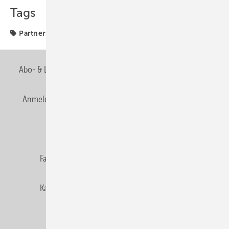
Tags
Partnerschaft
ZVSHK
Abo- & Leserservice
AGB
Alle Inhalte chronologisch
Anmelden
Anmeldung & Registrierung
Newsletter
Datenschutz
E-Paper
Editor's choice
Fachbeiträge
Gentner Verlag
Impressum
Karriere bei Gentner
Team
Mediaservice
Mitgliedschaften und Engagement