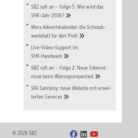
SBZ ruft an – Folge 5: Wie wird das
SHK-Jahr
2026?
Wera Adventskalender: die Schraub­
werk­statt für den
Pro­fi
Live-Video-Support im
SHK-Handwerk
SBZ ruft an – Folge 2: Neue Erkennt­
nisse beim
Wärme­pumpen­test
SFA Sanibroy: neue Web­site mit erwei­
terten
Services
© 2026 SBZ