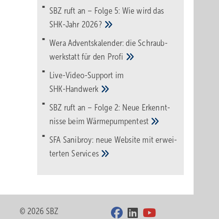
SBZ ruft an – Folge 5: Wie wird das
SHK-Jahr
2026?
Wera Adventskalender: die Schraub­
werk­statt für den
Pro­fi
Live-Video-Support im
SHK-Handwerk
SBZ ruft an – Folge 2: Neue Erkennt­
nisse beim
Wärme­pumpen­test
SFA Sanibroy: neue Web­site mit erwei­
terten
Services
© 2026 SBZ