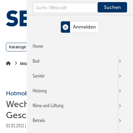
Springe
Springe
Springe
Search
auf
auf
auf
Hauptinhalt
Hauptmenü
SiteSearch
MENÜ
Home
Kataloge
Meldungen
Podcast
Produkte
Webin
Bad
Aktuelle Meldung
Sanitär
Heizung
Hotmobil
Wechsel in der
Klima und Lüftung
Geschäftsführung
Betrieb
01.01.2011
|
Druckvorschau