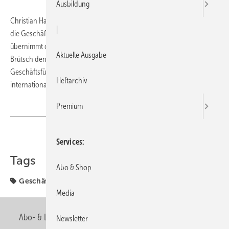
Ausbildung
Christian Hahn und Reto Brütsch übernehmen zum Ende des Jahres
|
die Geschäftsführung des mobilen Energiedienstleisters. Hahn
übernimmt die kaufmännische Führung und den Bereich Vertrieb,
Aktuelle Ausgabe
Brütsch den Bereich Technik. Die Gründer und bisherigen
Geschäftsführer Fabio Doriguzzi und Marcel Ginter bearbeiten künftig
Heftarchiv
internationale Märkte mit der Gesellschaft Hotmobil International.
Premium
Teilen
Link kopieren
Services
Tags
Abo & Shop
Geschäftsführung
Wechsel
Media
Abo- & Leserservice
AGB
Alle Inhalte chronologisch
Newsletter