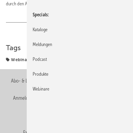
durch den Abgleich und protokolliert das Ergebnis als pdf-Bericht.
Specials
Kataloge
Teilen
Link kopieren
Meldungen
Tags
Podcast
Webinare
Produkte
Abo- & Leserservice
AGB
Alle Inhalte chronologisch
Webinare
Anmelden
Anmeldung & Registrierung
Newsletter
Datenschutz
E-Paper
Editor's choice
Fachbeiträge
Gentner Verlag
Impressum