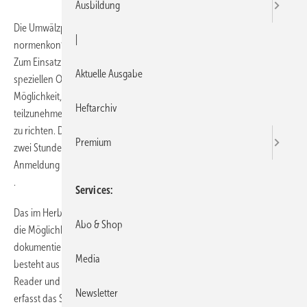
Ausbildung
Die Umwälzpumpe Alpha3 ermöglicht einen unkomplizierten,
|
normenkonformen hydraulischen Abgleich mit der Pumpe als Sensor.
Zum Einsatz des Alpha3-Verfahrens bietet Grundfos am 13. Juni einen
Aktuelle Ausgabe
speziellen Online-Schulungstag an. Die Webinare bieten die
Möglichkeit, vom eigenen PC aus an der 60-minütigen Schulung
Heftarchiv
teilzunehmen und per Chat direkt Fragen an die Grundfos-Experten
zu richten. Die Online-Schulungen finden am 13. Juni ab 8 Uhr alle
Premium
zwei Stunden statt. Die Teilnehmerzahl ist begrenzt, deswegen ist eine
Anmeldung erforderlich unter
http://de.grundfos.com/webinartag
.
Services
Das im Herbst 2015 vorgestellte Alpha3-System bietet dem Installateur
Abo & Shop
die Möglichkeit, mit geringem Aufwand einen verlässlichen und
dokumentierten hydraulischen Abgleich durchzuführen. Das System
Media
besteht aus der Hocheffizienzpumpe Alpha3, dem Lesegerät Alpha
Reader und der App Grundfos GO Balance. Über Pumpe und Reader
Newsletter
erfasst das System die Betriebsdaten, führt per App schrittweise