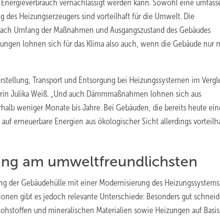
Energieverbrauch vernachlässigt werden kann. Sowohl eine umfas
des Heizungserzeugers sind vorteilhaft für die Umwelt. Die
je nach Umfang der Maßnahmen und Ausgangszustand des Gebäudes
ungen lohnen sich für das Klima also auch, wenn die Gebäude nur 
rstellung, Transport und Entsorgung bei Heizungssystemen im Vergl
utorin Julika Weiß. „Und auch Dämmmaßnahmen lohnen sich aus
rhalb weniger Monate bis Jahre. Bei Gebäuden, die bereits heute ei
uf erneuerbare Energien aus ökologischer Sicht allerdings vorteilh
ng am umweltfreundlichsten
rung der Gebäudehülle mit einer Modernisierung des Heizungssystems
onen gibt es jedoch relevante Unterschiede: Besonders gut schneid
stoffen und mineralischen Materialien sowie Heizungen auf Basis