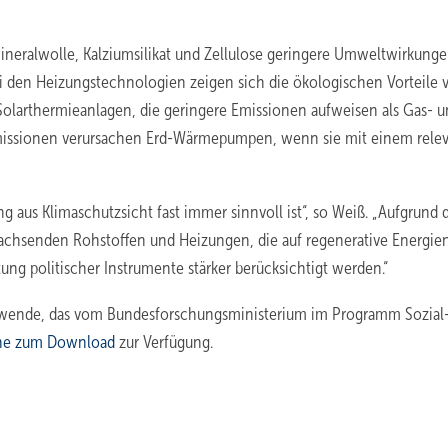
neralwolle, Kalziumsilikat und Zellulose geringere Umweltwirkunge
Bei den Heizungstechnologien zeigen sich die ökologischen Vorteile 
larthermieanlagen, die geringere Emissionen aufweisen als Gas- u
Emissionen verursachen Erd-Wärmepumpen, wenn sie mit einem rele
g aus Klimaschutzsicht fast immer sinnvoll ist“, so Weiß. „Aufgrund 
achsenden Rohstoffen und Heizungen, die auf regenerative Energie
tung politischer Instrumente stärker berücksichtigt werden.“
giewende, das vom Bundesforschungsministerium im Programm Sozial
ne zum Download
zur Verfügung.