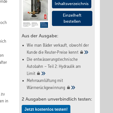
sende
Inhaltsverzeichnis
Einzelheft
bestellen
noch
Aus der Ausgabe:
eich
Wie man Bäder verkauft, obwohl der
Kunde die Reuter-Preise
kennt
nen
Die entwässerungstechnische
after
Autobahn – Teil 2: Hydraulik am
Limit
Mehrraumlüftung mit
Wärmerückgewinnung
 zu
2 Ausgaben unverbindlich testen:
en in
Jetzt kostenlos testen!