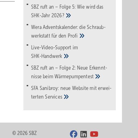
SBZ ruft an – Folge 5: Wie wird das
SHK-Jahr
2026?
Wera Adventskalender: die Schraub­
werk­statt für den
Pro­fi
Live-Video-Support im
SHK-Handwerk
SBZ ruft an – Folge 2: Neue Erkennt­
nisse beim
Wärme­pumpen­test
SFA Sanibroy: neue Web­site mit erwei­
terten
Services
© 2026 SBZ