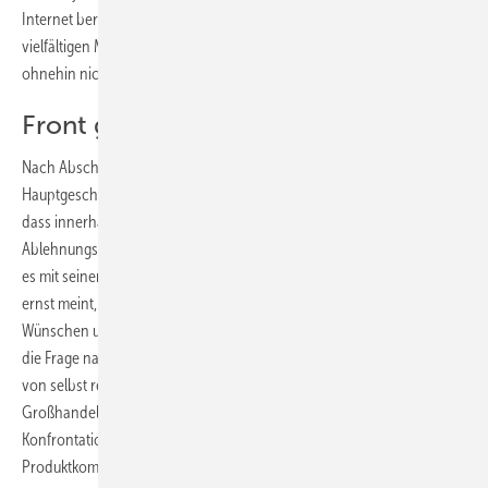
Internet bereits heute eine unbequeme Rolle spielten. Durch die
vielfältigen Möglichkeiten der Suchmaschinen sei dafür eine EAN aber
ohne­hin nicht erforderlich.
Front gerät ins Wanken
Nach Abschluss der Anhörung zeigte sich ZVSHK-
Hauptgeschäftsführer
Michael von Bock und Polach
zuversichtlich,
dass innerhalb des Großhandels kurz- bis mittelfristig die
Ablehnungsfront ins Wanken geraten werde. „Wenn der Großhandel
es mit seiner auch auf unserer Anhörung vorgetragenen Versicherung
ernst meint, sich in seiner Geschäftspolitik konsequent an den
Wünschen und Bedürfnissen seiner Kunden zu orientieren, wird sich
die Frage nach Einführung der EAN im Interesse des Fachhandwerks
von selbst regeln.“ Der ZVSHK werde weiter das Gespräch mit dem
Großhandel suchen, um durch Koopera­tion und nicht durch
Konfrontation die bestmögliche Optimierung der elektronischen
Produktkommunikation zu erreichen.