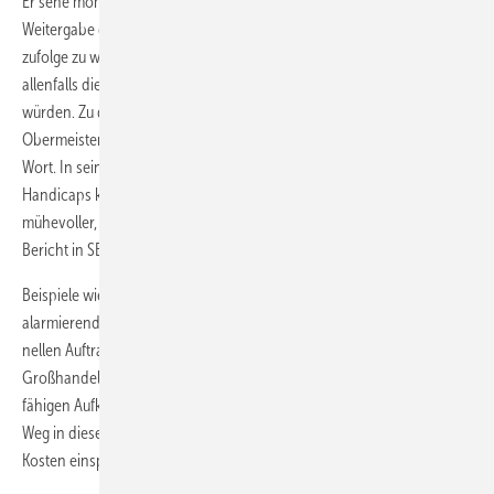
Er sehe momentan aber deshalb keine Notwendigkeit, mit der
Weitergabe der EAN zu starten, weil seinen eigenen Recherchen
zufolge zu wenige Hersteller und nur sehr wenige Handwerks­betriebe,
allenfalls diejenigen mit großer Lagerhaltung, mit der EAN arbeiten
würden. Zu diesem Punkt kam
Frank Kleinert
, stellvertretender
Obermeister der SHK-Innung Berlin, mit gegenteiligen Erfahrungen zu
Wort. In seinem Zwei-Mann-Betrieb sehe er sich immer wieder mit
Handicaps konfrontiert, weil er die Transparenz der EAN in
mühevoller, aber lohnenswerter Kleinarbeit selbst realisiere (siehe
Bericht in SBZ 10/ 2007, ab Seite 18).
Beispiele wie dieses wertet der ZVSHK als Fehlentwicklung mit
alarmierender Tendenz: Auf der Suche nach einer möglichst ratio­
nellen Auftragsabwicklung besorge sich der Fachhandwerker – am
Großhandel vorbei – die jeweiligen EANs einschließlich der Scanner-
fähigen Aufkleber mit den Barcodes. Es könne nicht sein, dass der
Weg in diese Zweistufigkeit gewählt werde, um so nicht unerhebliche
Kosten einsparen zu können.