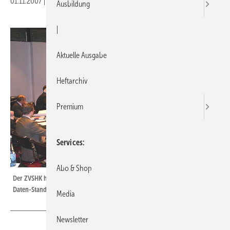
01.11.2007
|
Veröffentlicht in
Ausgabe 21-2007
|
Druckvorschau
Ausbildung
|
Aktuelle Ausgabe
Heftarchiv
Premium
Services
Abo & Shop
Der ZVSHK hatte 20 Sachverständige nach Bonn geladen, um Fakten zu den
­Daten-Standards BMEcat, GAEB sowie EAN zusammenzutragen
Media
Newsletter