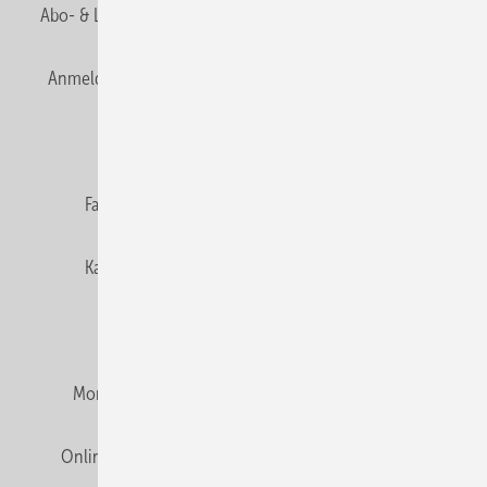
Abo- & Leserservice
AGB
Alle Inhalte chronologisch
Anmelden
Anmeldung & Registrierung
Newsletter
Datenschutz
E-Paper
Editor's choice
Fachbeiträge
Gentner Verlag
Impressum
Karriere bei Gentner
Team
Mediaservice
Mitgliedschaften und Engagement
Montagezeiten Heizung
Montagezeiten Sanitär
Online Mediadaten
Privacy Manager
RSS-Feed