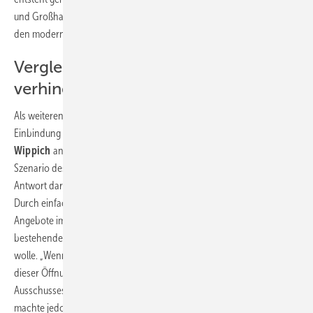
und Großhandel gemeinsam bearbeitet werden muss; und dies mit
den modernsten Instrumenten, die uns heute zur Verfügung stehen.“
Vergleichbarkeit der Preise
verhindern
Als weiteren, für ihn sehr wichtigen Punkt, der momentan gegen die
Einbindung der EAN in den Datenverkehr spreche, führte
Heinz
Wippich
an, dass die Preisvergleichbarkeit der SHK-Artikel ein
Szenario des Missbrauchs hervorrufen könne. Noch gebe es keine
Antwort darauf, wie ein Preisdumping verhindern werden könne.
Durch einfache Recherchen per EAN und ein wachsendes Produkt-
Angebote im Internet könnte sich ein Druck auf die jetzt noch
bestehenden Margen ergeben, die sicher niemand in der Branche
wolle. „Wenn wir darauf eine Lösung finden, sieht unsere Position zu
dieser Öffnung ganz anders aus.“
Hans Schramm
, Mitglied des IT-
Ausschusses im ZVSHK, äußerte Verständnis für diese Bedenken. Er
machte jedoch deutlich, dass Preisdumping und graue Märkte im