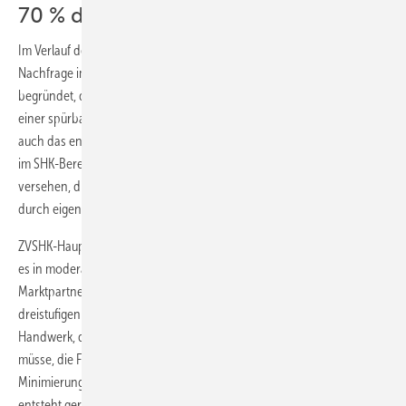
70 % der Produkte mit EAN versehen
Im Verlauf der Anhörung wurde der Sachverhalt der geringen EAN-
Nachfrage im SHK-Fachhandwerk von verschiedenen Experten damit
begründet, dass entsprechend dem Henne-Ei-Prinzip nur dann mit
einer spürbaren Nachfrage der EAN gerechnet werden könne, wenn
auch das entsprechende Angebot gemacht werde. 70 % der Produkte
im SHK-Bereich würden derzeit von den Herstellern mit der EAN
versehen, die dann jedoch in den meisten Großhandelshäusern
durch eigene Nummern ersetzt werden.
ZVSHK-Hauptgeschäftsführer
Michael von Bock und Polach
fasste
es in moderate Worte: „Wir engagieren uns im Interesse aller
Marktpartner für eine ­Rationalisierung und Optimierung des
dreistufigen Vertriebsweges.“ Das SHK-Handwerk sei ein modernes
Handwerk, das in den nächsten Jahren die Auf­gabe bewältigen
müsse, die Forderungen der Politik nach Effizienzsteigerung und CO2-
Minimierung in der Haus- und Gebäudetechnik zu realisieren. „Hier
entsteht gerade ein gewaltiger Markt, der von Industrie, Handwerk