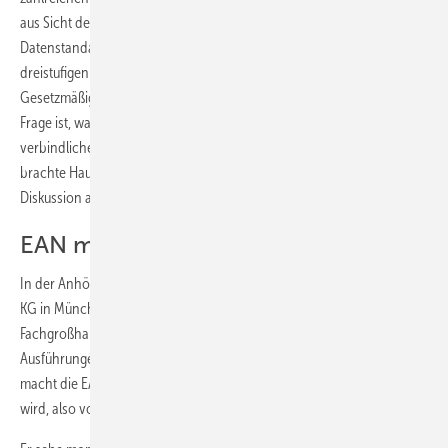
aus Sicht des ZVSHK deutlich, dass eine Vereinheitlichung der
Datenstandards und deren durchgehende Anwendung im
dreistufigen Vertriebsweg allein schon aufgrund der
Gesetzmäßigkeiten des Marktes realisiert werden wird. „Die alleinige
Frage ist, wann beendet der Großhandel seinen Widerstand gegen die
verbindliche Einführung der europäi­schen Artikelnummer EAN?“,
brachte Hauptgeschäftsführer
Michael von Bock und Polach
die
Diskussion auf den Punkt.
EAN macht nur durchgängig Sinn
In der Anhörung mochte
Heinz Wippich
, Chef der Wilhelm Gien­ger
KG in München und Sprecher der GC-Gruppe nicht für den gesamten
Fachgroßhandel sprechen, sondern beschränkte sich in seinen
Ausführungen auf seine Gruppe: „Wenn wir die EAN einsetzen, dann
macht die EAN nur dann Sinn, wenn sie durchgängig angewendet
wird, also vom Hersteller über den Großhandel zum Handwerk.“