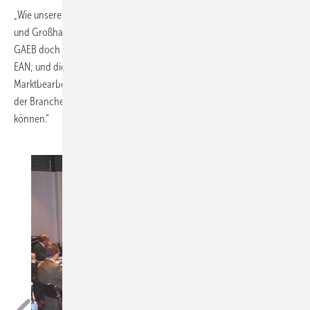
„Wie unsere Anhörung gezeigt hat, sind die von Handwerk, Industrie
und Großhandel gemeinsam entwickelten Standards BMEcat und
GAEB doch gar nicht mehr strittig. Fehlt noch die Einigung in Sachen
EAN; und die werden wir im Interesse einer ­effizienteren
Marktbearbeitung mit positiven Konsequenzen für alle Marktpartner
der Branche im nächsten Jahr, spätestens aber 2009 erzielen
können.“