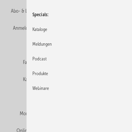
Abo- & Leserservice
AGB
Alle Inhalte chronologisch
Specials
Anmelden
Anmeldung & Registrierung
Newsletter
Kataloge
Meldungen
Datenschutz
E-Paper
Editor's choice
Podcast
Fachbeiträge
Gentner Verlag
Impressum
Produkte
Karriere bei Gentner
Team
Mediaservice
Webinare
Mitgliedschaften und Engagement
Montagezeiten Heizung
Montagezeiten Sanitär
Online Mediadaten
Privacy Manager
RSS-Feed