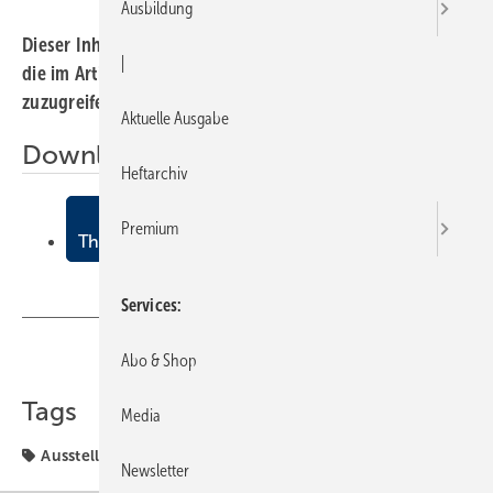
Ausbildung
Dieser Inhalt liegt nur als PDF-Datei vor. Bitte öffnen Sie
|
die im Artikel verlinkte Datei, um auf den Inhalt
zuzugreifen.
Aktuelle Ausgabe
Downloads:
Heftarchiv
ISH
Premium
Themen am ZVSHK-Stand in Halle 8
Services
Abo & Shop
Teilen
Link kopieren
Tags
Media
Ausstellung
Zentralverband
Newsletter