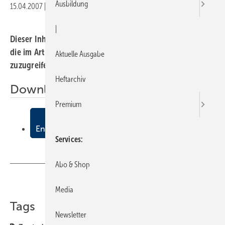
Ausbildung
15.04.2007
|
Veröffentlicht in
Ausgabe 08-2007
|
Druckvorschau
|
Dieser Inhalt liegt nur als PDF-Datei vor. Bitte öffnen Sie
die im Artikel verlinkte Datei, um auf den Inhalt
Aktuelle Ausgabe
zuzugreifen.
Heftarchiv
Downloads:
Premium
Jahrespressekonferenz
Energieeffizienz? Nur mit uns!
Services
Abo & Shop
Teilen
Link kopieren
Media
Tags
Newsletter