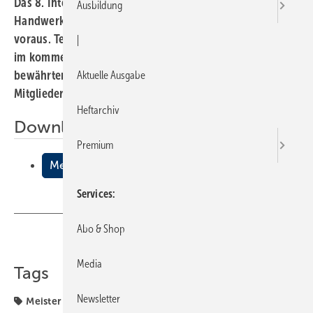
Das 8. Internationale Fortbildungsseminar für das SHK-
Ausbildung
Handwerk (Teneriffa-Seminar) wirft seine Schatten
voraus. Technik, Marketing und Betriebsführung stehen
|
im kommenden Februar auf der Tagesordnung dieser
bewährten Weiterbildungsveranstaltung des ZVSHK für
Aktuelle Ausgabe
Mitglieder der SHK-Organisation.
Heftarchiv
Downloads:
Premium
Meister auf der Schulbank
Services
Abo & Shop
Teilen
Link kopieren
Media
Tags
Newsletter
Meister
Zentralverband