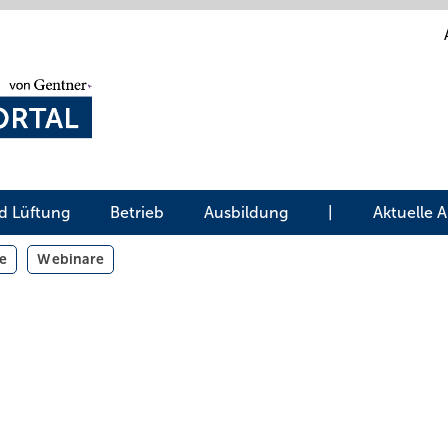
d Lüftung
Betrieb
Ausbildung
|
Aktuelle 
e
Webinare