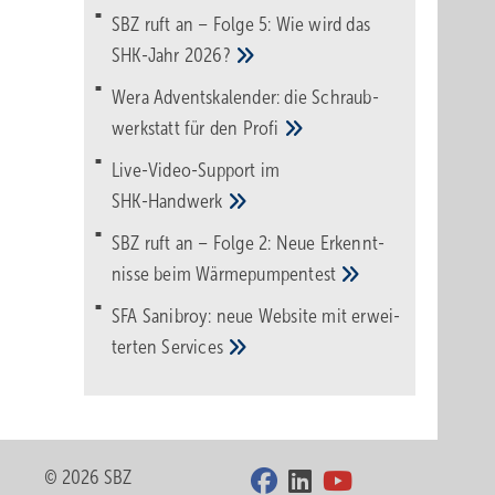
SBZ ruft an – Folge 5: Wie wird das
SHK-Jahr
2026?
Wera Adventskalender: die Schraub­
werk­statt für den
Pro­fi
Live-Video-Support im
SHK-Handwerk
SBZ ruft an – Folge 2: Neue Erkennt­
nisse beim
Wärme­pumpen­test
SFA Sanibroy: neue Web­site mit erwei­
terten
Services
© 2026 SBZ