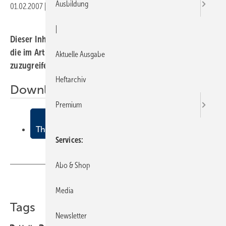
Ausbildung
01.02.2007
|
Veröffentlicht in
Ausgabe 03-2007
|
Druckvorschau
|
Dieser Inhalt liegt nur als PDF-Datei vor. Bitte öffnen Sie
die im Artikel verlinkte Datei, um auf den Inhalt
Aktuelle Ausgabe
zuzugreifen.
Heftarchiv
Downloads:
Premium
ISH
Themen am ZVSHK-Stand in Halle 8
Services
Abo & Shop
Teilen
Link kopieren
Media
Tags
Newsletter