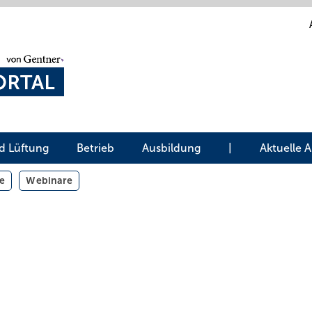
d Lüftung
Betrieb
Ausbildung
|
Aktuelle 
e
Webinare