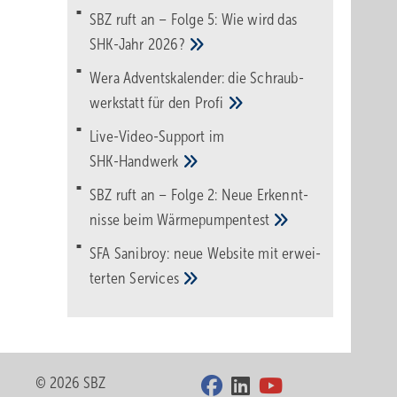
SBZ ruft an – Folge 5: Wie wird das
SHK-Jahr
2026?
Wera Adventskalender: die Schraub­
werk­statt für den
Pro­fi
Live-Video-Support im
SHK-Handwerk
SBZ ruft an – Folge 2: Neue Erkennt­
nisse beim
Wärme­pumpen­test
SFA Sanibroy: neue Web­site mit erwei­
terten
Services
© 2026 SBZ