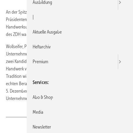
Ausbildung
An der Spitze des deutschen Handwerks gibt es einen neuen
|
Präsidenten. Hans Peter Wollseifer löst zum 1. Januar 2014 SHK-
Handwerksunternehmer Otto Kentzler ab, der neun Jahre Präsident
Aktuelle Ausgabe
des ZDH war.
Wollseifer, Präsident der Handwerkskammer zu Köln und langjähriger
Heftarchiv
Unternehmer im Maler- und Lackiererhandwerk, setzte sich gegen die
zwei Kandidaten Franz Prebeck und Rainer Reichhold durch. „Das
Premium
Handwerk versteht sich als Partner und Berater der Politik. Diese
Tradition will ich gerne fortsetzen, zumal es bei der Politik aktuell
Services
echten Beratungsbedarf gibt“, so Wollseifer kurz nach seiner Wahl am
5. Dezember. Seit einigen Jahren leitet der neue ZDH-Präsident ein
Abo & Shop
Unternehmen, das in der Gebäudesanierung tätig ist.
Media
Newsletter
Teilen
Link kopieren