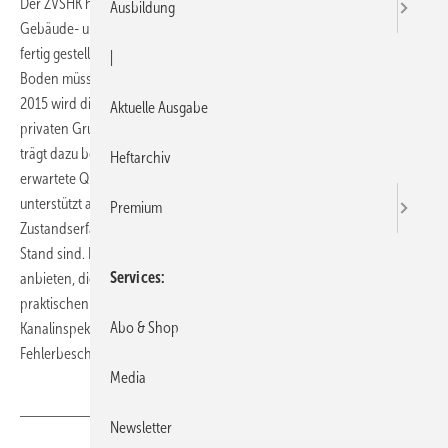
Der ZVSHK hat für das Weiterbildungsangebot „Fachkundiger für
Ausbildung
Gebäude- und Grundstücksentwässerung“ den Rahmenlehrplan
fertig gestellt. Der Hintergrund: Für den Schutz von Grundwasser und
|
Boden müssen Abwasserleitungen und -kanäle dicht sein und bis
2015 wird die Erstuntersuchung für die Abwasserleitungen auf
Aktuelle Ausgabe
privaten Grundstücken zur Pflicht. Die zwei- bis dreitägige Schulung
trägt dazu bei, dass Fachbetriebe eine von Kommunen zunehmend
Heftarchiv
erwartete Qualifikation vorweisen können. Die Weiterbildung
unterstützt auch, dass Kenntnisse über Verfahren zur
Premium
Zustandserfassung, -beurteilung und Sanierung auf dem aktuellen
Stand sind. Für den SHK-Kurs, den die jeweiligen Landesverbände
Services
anbieten, dienen E-Learning-Module zur Vorbereitung. Zur
praktischen Prüfung gehört die Bedienung einer
Abo & Shop
Kanalinspektionskamera durch ein Kanalsystem mit anschließender
Fehlerbeschreibung.
Media
Newsletter