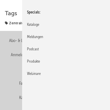
Teilen
Link kopieren
Tags
Specials
Zentralverband
Kataloge
Meldungen
Abo- & Leserservice
AGB
Alle Inhalte chronologisch
Podcast
Anmelden
Anmeldung & Registrierung
Newsletter
Produkte
Datenschutz
E-Paper
Editor's choice
Webinare
Fachbeiträge
Gentner Verlag
Impressum
Karriere bei Gentner
Team
Mediaservice