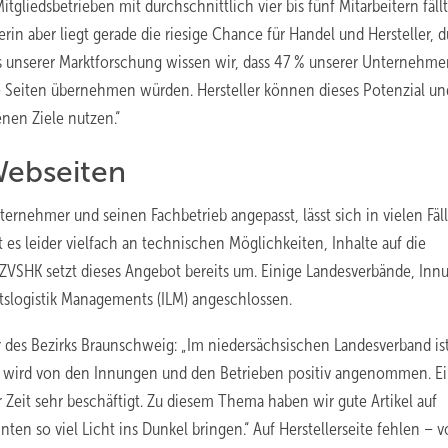
liedsbetrieben mit durchschnittlich vier bis fünf Mitarbeitern fällt
rin aber liegt gerade die riesige Chance für Handel und Hersteller, 
s unserer Marktforschung wissen wir, dass 47 % unserer Unternehm
re Seiten übernehmen würden. Hersteller können dieses Potenzial un
enen Ziele nutzen.“
 Webseiten
ternehmer und seinen Fachbetrieb angepasst, lässt sich in vielen Fäl
es leider vielfach an technischen Möglichkeiten, Inhalte auf die
VSHK setzt dieses Angebot bereits um. Einige Landesverbände, Inn
slogistik Managements (ILM) angeschlossen.
des Bezirks Braunschweig: „Im niedersächsischen Landesverband ist
ot wird von den Innungen und den Betrieben positiv angenommen. E
er Zeit sehr beschäftigt. Zu diesem Thema haben wir gute Artikel auf
en so viel Licht ins Dunkel bringen.“ Auf Herstellerseite fehlen – 