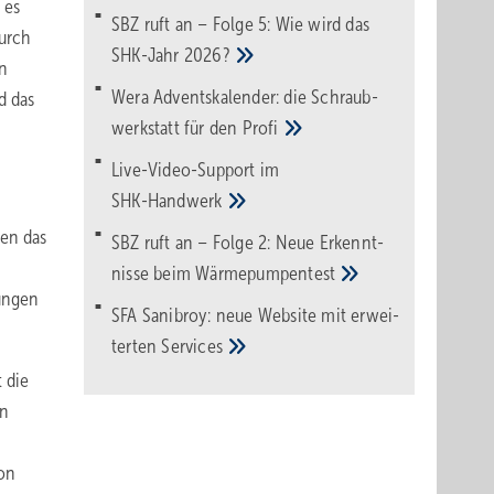
 es
SBZ ruft an – Folge 5: Wie wird das
durch
SHK-Jahr
2026?
en
Wera Adventskalender: die Schraub­
d das
werk­statt für den
Pro­fi
Live-Video-Support im
SHK-Handwerk
len das
SBZ ruft an – Folge 2: Neue Erkennt­
nisse beim
Wärme­pumpen­test
ungen
SFA Sanibroy: neue Web­site mit erwei­
terten
Services
 die
in
von