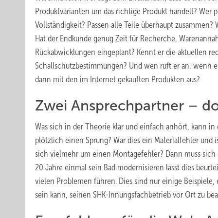
Produktvarianten um das richtige Produkt handelt? Wer pr
Vollständigkeit? Passen alle Teile überhaupt zusammen?
Hat der Endkunde genug Zeit für Recherche, Warenanna
Rückabwicklungen ein­geplant? Kennt er die aktuellen
Schallschutzbestimmungen? Und wen ruft er an, wenn es
dann mit den im Internet gekauften Produkten aus?
Zwei Ansprechpartner – d
Was sich in der Theorie klar und einfach anhört, kann in
plötzlich einen Sprung? War dies ein Materialfehler und 
sich vielmehr um einen Montagefehler? Dann muss sich 
20 Jahre einmal sein Bad modernisieren lässt dies beur
vielen Problemen führen. Dies sind nur einige Beispiele
sein kann, seinen SHK-Innungsfachbetrieb vor Ort zu bea