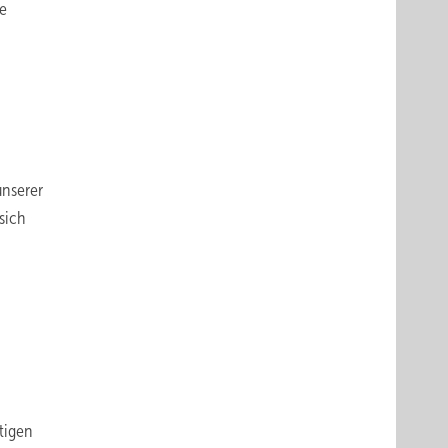
te
n
unserer
sich
tigen