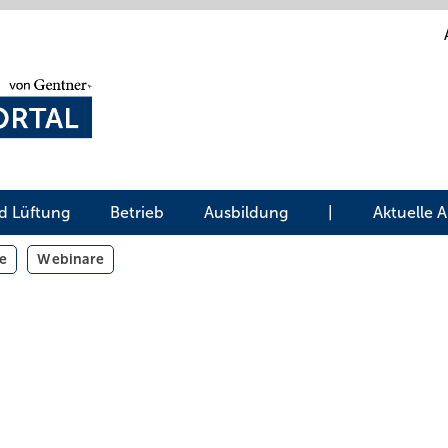
d Lüftung
Betrieb
Ausbildung
|
Aktuelle 
e
Webinare