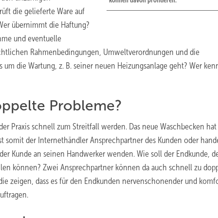
können davon profitieren.
üft die gelieferte Ware auf
 Wer übernimmt die Haftung?
hme und eventuelle
 rechtlichen Rahmenbedingungen, Umweltverordnungen und die
 um die Wartung, z. B. seiner neuen Heizungsanlage geht? Wer kenn
oppelte Probleme?
 der Praxis schnell zum Streitfall werden. Das neue Waschbecken hat
ist somit der Internethändler Ansprechpartner des Kunden oder hande
der Kunde an seinen Handwerker wenden. Wie soll der Endkunde, de
teilen können? Zwei Ansprechpartner können da auch schnell zu dopp
, die zeigen, dass es für den Endkunden nervenschonender und komfo
uftragen.