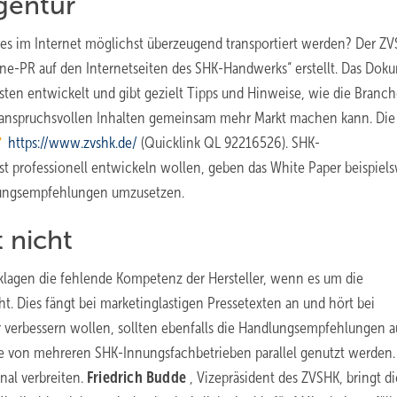
gentur
s im Internet möglichst überzeugend transportiert werden? Der Z
ne-PR auf den Internetseiten des SHK-Handwerks“ erstellt. Das ­Dok
sten entwickelt und gibt gezielt Tipps und Hinweise, wie die Branc
t anspruchsvollen Inhalten gemeinsam mehr Markt machen kann. Die
https://www.zvshk.de/
(Quicklink QL 92216526). SHK-
st professionell entwickeln wollen, geben das White Paper beispiel
dlungsempfehlungen umzusetzen.
 nicht
beklagen die fehlende Kompetenz der Hersteller, wenn es um die
ht. Dies fängt bei marketinglastigen Pressetexten an und hört bei
hier verbessern wollen, sollten ebenfalls die Handlungsempfehlungen 
bote von mehreren SHK-Innungsfachbetrieben parallel genutzt werden
onal verbreiten.
Friedrich Budde
, Vizepräsident des ZVSHK, bringt di