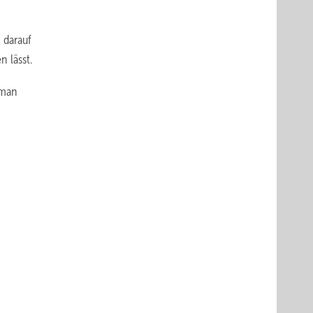
 darauf
 lässt.
 man