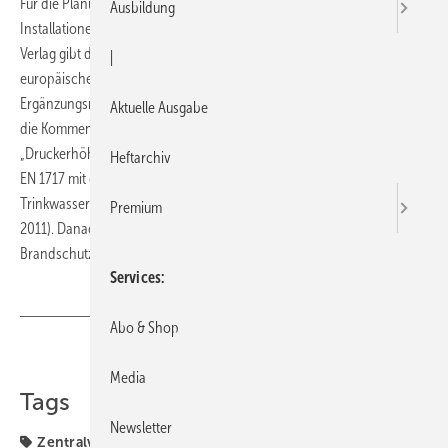
Für die Planung, die Ausführung und den Betrieb von Trinkwasser-
Ausbildung
Installationen gibt es neue Normen. Gemeinsam mit DIN und Beuth-
Verlag gibt der ZVSHK erläuternde Kommentare heraus. Dabei sind die
|
europäischen Grundlagen-Normen sowie die nationalen
Ergänzungsnormen thematisch zusammengefasst. Zunächst stehen
Aktuelle Ausgabe
die Kommen­tare zur DIN EN 806-1 „Allgemeines“, DIN 1988-500
„Druckerhöhungsanlagen mit drehzahlgeregelten Pumpen“ sowie DIN
Heftarchiv
EN 1717 mit der Ergänzungsnorm DIN1988-100 „Schutz des
Trinkwassers“ zur Veröffentlichung an (Erscheinungstermin März
Premium
2011). Danach folgt DIN 1988-600 „Feuerlösch- und
Brandschutzanlagen“ (Erscheinungstermin Mai 2011).
Services
Abo & Shop
Teilen
Link kopieren
Media
Tags
Newsletter
Zentralverband