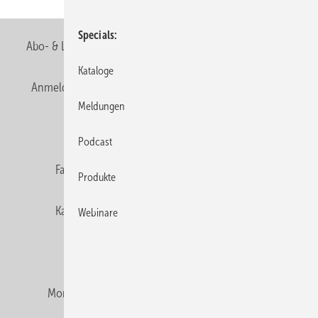
Specials
Abo- & Leserservice
AGB
Alle Inhalte chronologisch
Kataloge
Anmelden
Anmeldung & Registrierung
Newsletter
Meldungen
Datenschutz
E-Paper
Editor's choice
Podcast
Fachbeiträge
Gentner Verlag
Impressum
Produkte
Karriere bei Gentner
Team
Mediaservice
Webinare
Mitgliedschaften und Engagement
Montagezeiten Heizung
Montagezeiten Sanitär