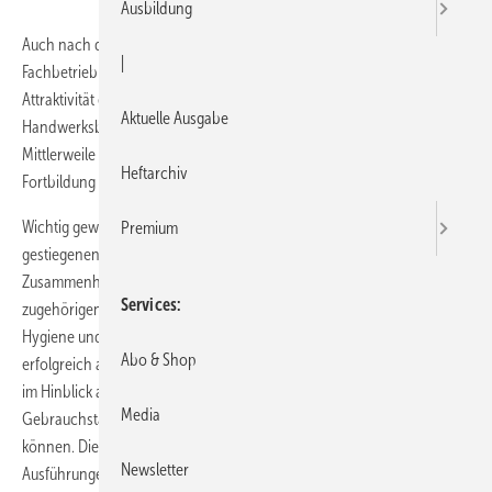
Ausbildung
Auch nach drei Jahren hat die Weiterbildungsmaßnahme zum „SHK-
|
Fachbetrieb für Hygiene in der Trinkwasser-Installation“ nichts an
Attraktivität eingebüßt – im Gegenteil. Bundesweit war es der 1500.
Aktuelle Ausgabe
Handwerksbetrieb, der am 21. Juli 2007 in Emden geschult wurde.
Mittlerweile setzen alle Landesfachverbände dieses Angebot zur
Heftarchiv
Fortbildung um.
Wichtig geworden ist diese Weiterbildungsmaßnahme durch die
Premium
gestiegenen Anforderungen an die SHK-Fachbetriebe im
Zusammenhang mit der Trinkwasserverordnung und den
Services
zugehörigen anerkannten Regeln der Technik. Dem „Fachkundigen für
Hygiene und Sicherheit in der Trinkwasser-Installation“ wird nach
Abo & Shop
erfolgreich absolvierter Schulung per Zertifikat bestätigt, besonders
im Hinblick auf Gesundheit und Hygiene, Sicherheit und
Media
Gebrauchstauglichkeit an Trinkwasseranlagen tätig werden zu
können. Die besondere Qualifikation erstreckt sich auf Planungen,
Newsletter
Ausführungen, Sanierungen und Instandhaltungen. Dieses Plus an