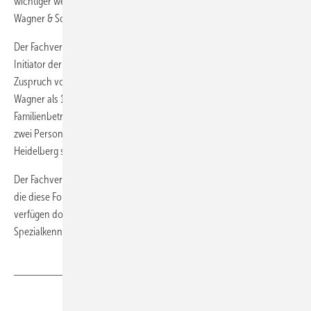
wichtiger werdende Geschäftsfeld – auch im Emder SHK-Betrieb Max
Wagner & Sohn.
Der Fachverband Niedersachsen als Veranstalter sowie der ZVSHK als
Initiator der Weiterbildungsmaßnahme nahmen den erfreulich hohen
Zuspruch von Seiten der SHK-Unternehmer zum Anlass, Edzard
Wagner als 1500. Teilnehmer zu prämieren. Der Chef im
Familienbetrieb Max Wagner & Sohn wurde mit einer Einladung für
zwei Personen zum Erdgasforum prämiert, das am 30./31. Mai 2008 in
Heidelberg stattfindet.
Der Fachverband Niedersachsen gehört zu den Landesverbänden,
die diese Fortbildung mit aus der Taufe gehoben haben: Mittlerweile
verfügen dort 600 Betriebe mit mehr als 1000 Teilnehmern über die
Spezialkenntnisse in Sachen TrinkwasserHygiene.
Teilen
Link kopieren