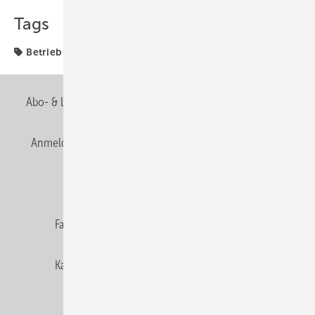
Tags
Betrieb
Zentralverband
Abo- & Leserservice
AGB
Alle Inhalte chronologisch
Anmelden
Anmeldung & Registrierung
Newsletter
Datenschutz
E-Paper
Editor's choice
Fachbeiträge
Gentner Verlag
Impressum
Karriere bei Gentner
Team
Mediaservice
Mitgliedschaften und Engagement