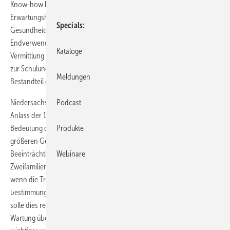
Know-how kommt einer bundesweit größer werdenden
Erwartungshaltung entgegen, die sich verstärkt bei
Specials
Gesundheitsämtern, ausschreibenden Stellen und nicht zuletzt beim
Endverwender zeigt. Hygienische Grundlagenkenntnisse und die
Kataloge
Vermittlung der neuesten technischen Regeln zur Thematik gehören
zur Schulung. Auch ist das Startpaket zum Trinkwasser-Check
Meldungen
Bestandteil des Seminars.
Niedersachsens Landesinnungsmeister Friedrich Budde nutzte den
Podcast
Anlass der 1500.Teilnahme an einem solchen Seminar dazu, auf die
Bedeutung des Themas hinzuweisen. Nicht nur in öffentlichen und
Produkte
größeren Gebäuden könnten gravierende gesundheitliche
Beeinträchtigungen entstehen, sondern genauso in Ein- und
Webinare
Zweifamilienhäusern bestehe dann eine gesundheitliche Gefahr,
wenn die Trinkwasser-Installation mangelhaft sei oder nicht
bestimmungsgemäß betrieben werde. Ein geschulter SHK-Fachbetrieb
solle dies regelmäßig durch einen Trinkwasser-Check oder eine
Wartung überprüfen, bekräftigte er im Hinblick auf das immer