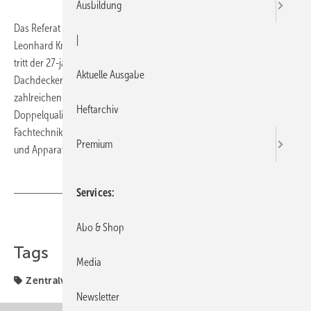
Ausbildung
Das Referat Klempnertechnik ist im ZVSHK neu besetzt, nachdem
|
Leonhard Knobloch in den Ruhestand gegangen ist. Die Nachfolge
tritt der 27-jährige Christian Winsel an, der den Meisterbrief sowohl im
Aktuelle Ausgabe
Dachdecker- als auch im Klempnerhandwerk führt. Durch die
zahlreichen Berührungspunkte beider Handwerke ist die
Heftarchiv
Doppelqualifikation eine gute Voraussetzung, um die komplexe
Fachtechnik voran zu bringen. Auch in die Fachbereiche der Behälter-
Premium
und Apparatebauer wird sich Christian Winsel einarbeiten.
Services
Teilen
Link kopieren
Abo & Shop
Tags
Media
Zentralverband
Newsletter