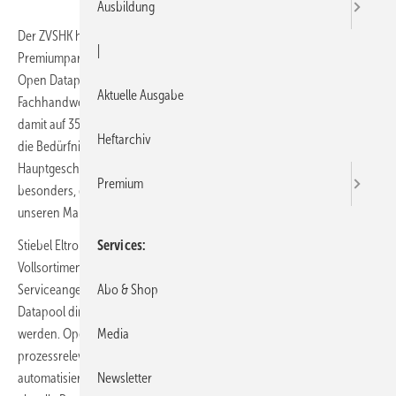
Ausbildung
Der ZVSHK hat mit Stiebel Eltron einen weiteren namhaften
|
Premiumpartner für seine im Herbst 2017 gestartete Datenplattform
Open Datapool bekommen. Die Zahl der Premiumpartner des
Aktuelle Ausgabe
Fachhandwerks für die datengestützte Prozessoptimierung wächst
damit auf 35. „Open Datapool ist mit seinem Datenangebot speziell auf
Heftarchiv
die Bedürfnisse des Fachhandwerkers zugeschnitten“, sagt ZVSHK-
Hauptgeschäftsführer Helmut Bramann. „Es freut mich ganz
Premium
besonders, dass wir mit Stiebel Eltron einen der ganz Großen unter
unseren Marktpartnern für Open Datapool gewinnen konnten.“
Stiebel Eltron stellt seine qualitätsgeprüften Artikelstammdaten im
Services
Vollsortiment für die Software des Handwerks bereit. Weitere digitale
Serviceangebote aus der Stiebel-Eltron-Toolbox sollen über Open
Abo & Shop
Datapool direkt mit den handwerklichen Prozessen verknüpft
werden. Open Datapool ist darauf ausgelegt, zukünftig
Media
prozessrelevante Daten für die Wertschöpfungskette des Handwerks
automatisiert bereitzustellen. Auf der Datenplattform werden zurzeit
Newsletter