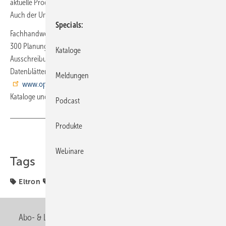
aktuelle Produktstammdaten von fast 260 Lieferanten angeboten.
Auch der Umfang von Planungsdaten wächst kontinuierlich.
Specials
Fachhandwerker finden auf Open Datapool mehr als
300 Planungsdatensätze von über 100 Lieferanten.
Kataloge
Ausschreibungsdaten in verschiedenen Formaten, Energielabel und
Datenblätter runden das Angebot ab. Nutzer haben über
Meldungen
www.open-datapool.de
zudem Zugriff auf ca. 14 000 PDF-
Kataloge und -Dokumente von annähernd 370 Lieferanten.
Podcast
Produkte
Teilen
Link kopieren
Webinare
Tags
Eltron
Zentralverband
Abo- & Leserservice
AGB
Alle Inhalte chronologisch