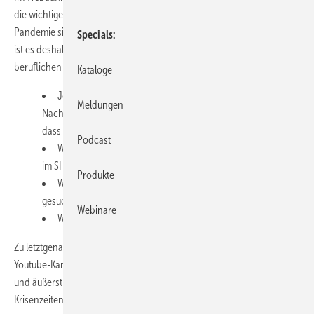
die wichtige Rubrik Corona-Virus FAQ hinzu gekommen. In Zeiten der
Pandemie sind viele Unsicherheiten entstanden und für Jugendliche
Specials
ist es deshalb um so wichtiger, verlässliche Hinweise für ihre
beruflichen Interessen zu bekommen.
Kataloge
Jörg Troegel, Vorsitzender des Arbeitskreises
Meldungen
Nachwuchswerbung im ZVSHK, macht darauf aufmerksam,
dass auf der Webseite Antworten bereit stehen für Fragen wie:
Podcast
Was passiert mit meinem Praktikum bzw. meiner Ausbildung
im SHK-Betrieb?
Produkte
Werden trotz Krise Praktikanten und Auszubildende
gesucht?
Webinare
Warum ist der SHK-Beruf systemrelevant?
Zu letztgenanntem Punkt gibt es übrigens ein neues Video auf dem
Youtube-Kanal des ZVSHK. In 42 Sekunden wird deutlich, wie wichtig
und äußerst vielseitig die SHK-Handwerke sind und auch in
Krisenzeiten einen Top-Job machen können.