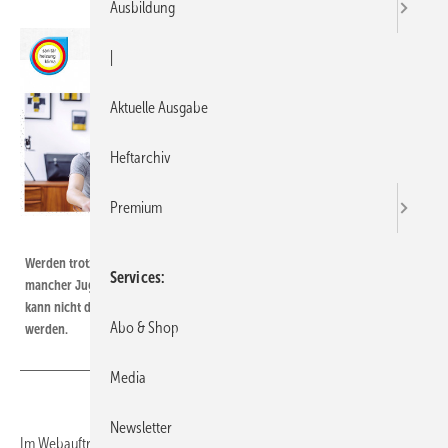
Ausbildung
|
Aktuelle Ausgabe
Heftarchiv
Premium
Bild: ZVSHK
Werden trotz Krise Praktikanten und Auszubildende gesucht?, könnte sich
Services
mancher Jugendliche fragen. Die Antwort von Seiten der SHK-Fachbetriebe
kann nicht deutlich genug ausfallen und muss im Web breit gestreut
Abo & Shop
werden.
Media
Newsletter
Im Webauftritt der Nachwuchswerbung
www.zeitzustarten.de
ist