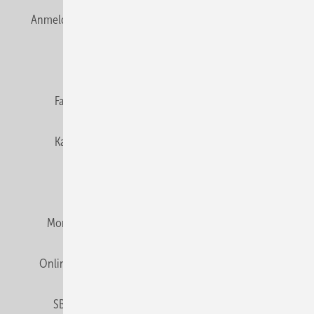
Anmelden
Anmeldung & Registrierung
Newsletter
Datenschutz
E-Paper
Editor's choice
Fachbeiträge
Gentner Verlag
Impressum
Karriere bei Gentner
Team
Mediaservice
Mitgliedschaften und Engagement
Montagezeiten Heizung
Montagezeiten Sanitär
Online Mediadaten
Privacy Manager
RSS-Feed
SBZ abonnieren
Veranstaltungen / Webinare