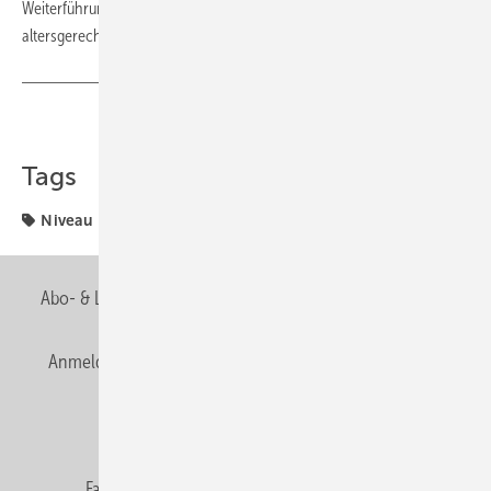
Weiterführung des Investitionszuschussprogramms für den
altersgerechten Umbau im Jahr 2020 beitragen.
Teilen
Link kopieren
Tags
Niveau
Zentralverband
Abo- & Leserservice
AGB
Alle Inhalte chronologisch
Anmelden
Anmeldung & Registrierung
Newsletter
Datenschutz
E-Paper
Editor's choice
Fachbeiträge
Gentner Verlag
Impressum