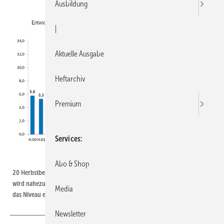
Ausbildung
|
Aktuelle Ausgabe
Heftarchiv
Premium
Services
Bild: ZVSHK
Abo & Shop
20 Herbstbefragungen auf einen Blick: Mit 11,7 Wochen Auftragsvorlauf
wird nahezu der Vorjahreswert erreicht – zu Beginn der 2000er-Jahre lag
Media
das Niveau etwa bei der Hälfte.
Newsletter