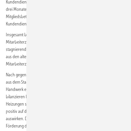
Kundendienst-/Wartungsgeschäft. Die Geschäftslage für die nächsten
drei Monate wird mit +11,5 % optimistisch eingeschätzt. Die
Mitgliedsbetriebe prognostizieren den besten Verlauf für das
Kundendienstgeschäft, gefolgt von Heizung und Sanitär.
Insgesamt berichten nur ca. 24 % über eine gestiegene
Mitarbeiterzahl. Rund drei Viertel der Betriebe weisen weiterhin eine
stagnierende bzw. sinkende Beschäftigtenzahl aus. Die Unternehmen
aus den alten Bundesländern berichten wesentlich mehr über
Mitarbeiterzuwächse als SHK-Betriebe aus den neuen Ländern.
Nach gegenwärtigem Stand ist durch Handwerksberichterstattungen
aus dem Statistischen Bundesamt zu erwarten, dass das SHK-
Handwerk ein Umsatzwachstum von rund +5 % im Jahre 2019
bilanzieren kann. Insbesondere die Sanierungen von Bädern und
Heizungen sowie das Kundendienstgeschäft werden sich weiterhin
positiv auf die Geschäftsentwicklung des SHK-Innungshandwerks
auswirken. Dazu werden sicherlich auch die geplante steuerliche
Förderung der energetischen Gebäudesanierung sowie die