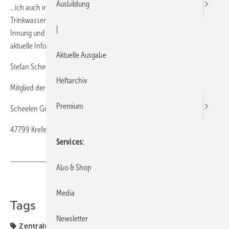
Ausbildung
...ich auch in meinen Spezialgebieten Komplettbad und
Trinkwasserinstallation auf dem neuesten Stand sein muss. Durch
|
Innung und Landesfachverband sitze ich an der Quelle, wenn es um
aktuelle Informationen geht.“
Aktuelle Ausgabe
Stefan Scheelen
Heftarchiv
Mitglied der Innung Duisburg
Premium
Scheelen GmbH
47799 Krefeld
Services
Abo & Shop
Teilen
Link kopieren
Media
Tags
Newsletter
Zentralverband