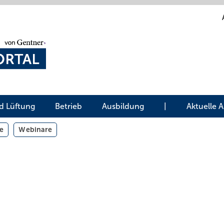
d Lüftung
Betrieb
Ausbildung
|
Aktuelle 
e
Webinare