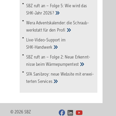
SBZ ruft an – Folge 5: Wie wird das
SHK-Jahr
2026?
Wera Adventskalender: die Schraub­
werk­statt für den
Pro­fi
Live-Video-Support im
SHK-Handwerk
SBZ ruft an – Folge 2: Neue Erkennt­
nisse beim
Wärme­pumpen­test
SFA Sanibroy: neue Web­site mit erwei­
terten
Services
© 2026 SBZ