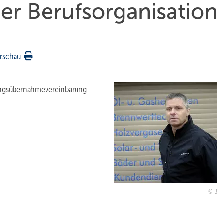
der Berufsorganisation
rschau
tungsübernahme­vereinbarung
B