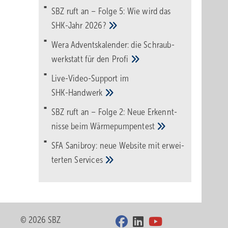
SBZ ruft an – Folge 5: Wie wird das
SHK-Jahr
2026?
Wera Adventskalender: die Schraub­
werk­statt für den
Pro­fi
Live-Video-Support im
SHK-Handwerk
SBZ ruft an – Folge 2: Neue Erkennt­
nisse beim
Wärme­pumpen­test
SFA Sanibroy: neue Web­site mit erwei­
terten
Services
© 2026 SBZ