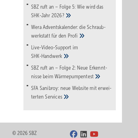
SBZ ruft an – Folge 5: Wie wird das
SHK-Jahr
2026?
Wera Adventskalender: die Schraub­
werk­statt für den
Pro­fi
Live-Video-Support im
SHK-Handwerk
SBZ ruft an – Folge 2: Neue Erkennt­
nisse beim
Wärme­pumpen­test
SFA Sanibroy: neue Web­site mit erwei­
terten
Services
© 2026 SBZ