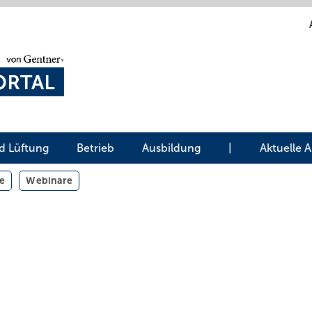
d Lüftung
Betrieb
Ausbildung
|
Aktuelle 
e
Webinare