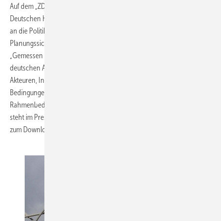
Auf dem „ZDH-Zukunftsforum Klimaschutz“ des Zentralverbands des
Deutschen Handwerks appellierte Präsident Stather am 15. September
an die Politik, der Heizungsbranche in Deutschland eine ähnliche
Planungssicherheit einzuräumen wie den vier Energiekonzernen.
„Gemessen an der Verständigung über die längeren Laufzeiten für die
deutschen Atomkraftwerke, ist es nur gerecht, wenn die Politik den
Akteuren, Investoren und Kunden im Wärmemarkt bei den
Bedingungen der Förderprogramme ähnlich verlässliche
Rahmenbedingungen verschafft.“ Die gesamte ZVSHK-Stellungnahme
steht im Pressebereich von
https://www.wasserwaermeluft.de/
zum Download bereit.