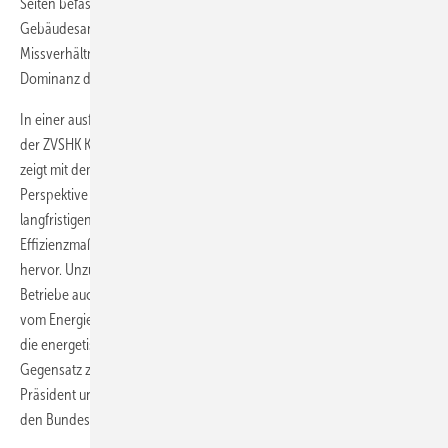
Seiten befassen sich mit Maßnahmen der energetischen
Gebäudesanierung“, urteilt Präsident Stather. Schon dieses
Missverhältnis zeige die im Energiekonzept festgeschriebene
Dominanz des Strommarktes gegenüber dem Wärmemarkt.
In einer ausführlichen Stellungnahme zum Energiekonzept bündelt
der ZVSHK Kritik und Verbesserungsvorschläge. „Das Energiekonzept
zeigt mit dem Zeitfenster 2020 bis 2050 eine sehr weitreichende
Perspektive auf. Uns aber geht es darum, jetzt zu handeln. Neben
langfristigen Planungen sollten viel stärker die kurzfristig möglichen
Effizienzmaßnahmen bis 2020 berücksichtigt werden“, hebt Stather
hervor. Unzufrieden ist die oberste Interessenvertretung der SHK-
Betriebe auch mit den Aussagen zur zukünftigen Förderpolitik. „Die
vom Energiekonzept getroffene Festlegung, das Förderprogramm für
die energetische Gebäudesanierung
auszustatten, steht in klarem
Gegensatz zur aktuellen Haushaltspolitik“, unterstreicht der ZVSHK-
Präsident und verweist auf angekündigte Fördermittelkürzungen für
den Bundeshaushalt 2011.