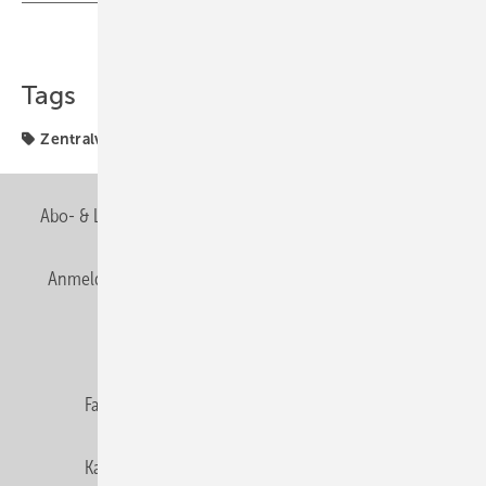
Teilen
Link kopieren
Tags
Zentralverband
Abo- & Leserservice
AGB
Alle Inhalte chronologisch
Anmelden
Anmeldung & Registrierung
Newsletter
Datenschutz
E-Paper
Editor's choice
Fachbeiträge
Gentner Verlag
Impressum
Karriere bei Gentner
Team
Mediaservice