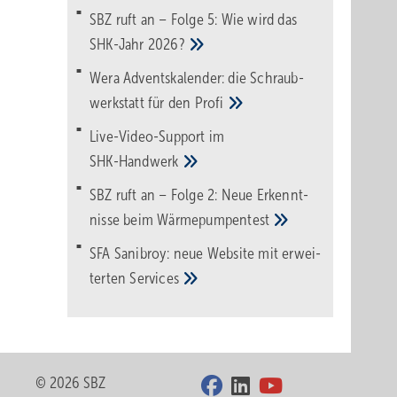
SBZ ruft an – Folge 5: Wie wird das
SHK-Jahr
2026?
Wera Adventskalender: die Schraub­
werk­statt für den
Pro­fi
Live-Video-Support im
SHK-Handwerk
SBZ ruft an – Folge 2: Neue Erkennt­
nisse beim
Wärme­pumpen­test
SFA Sanibroy: neue Web­site mit erwei­
terten
Services
© 2026 SBZ