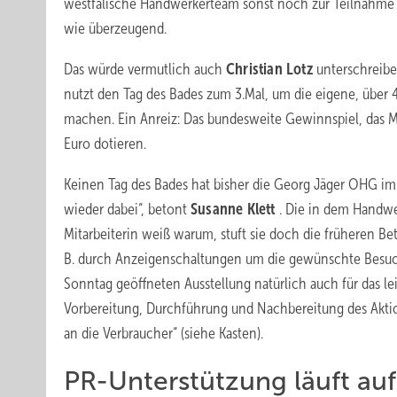
westfälische Handwerkerteam sonst noch zur Teilnahme mo
wie überzeugend.
Das würde vermutlich auch
Christian Lotz
unterschreib
nutzt den Tag des Bades zum 3.Mal, um die eigene, über
machen. Ein Anreiz: Das bundesweite Gewinnspiel, das 
Euro dotieren.
Keinen Tag des Bades hat bisher die Georg Jäger OHG im 
wieder dabei“, betont
Susanne Klett
. Die in dem Handwe
Mitarbeiterin weiß warum, stuft sie doch die früheren Bet
B. durch Anzeigenschaltungen um die gewünschte Besuch
Sonntag geöffneten Ausstellung natürlich auch für das lei
Vorbereitung, Durchführung und Nachbereitung des Akti
an die Verbraucher“ (siehe Kasten).
PR-Unterstützung läuft au