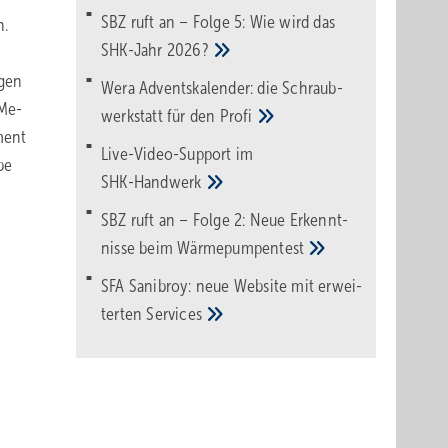
SBZ ruft an – Folge 5: Wie wird das
n.
SHK-Jahr
2026?
igen
Wera Adventskalender: die Schraub­
 Me­
werk­statt für den
Pro­fi
ment
Live-Video-Support im
be
SHK-Handwerk
SBZ ruft an – Folge 2: Neue Erkennt­
nisse beim
Wärme­pumpen­test
SFA Sanibroy: neue Web­site mit erwei­
terten
Services