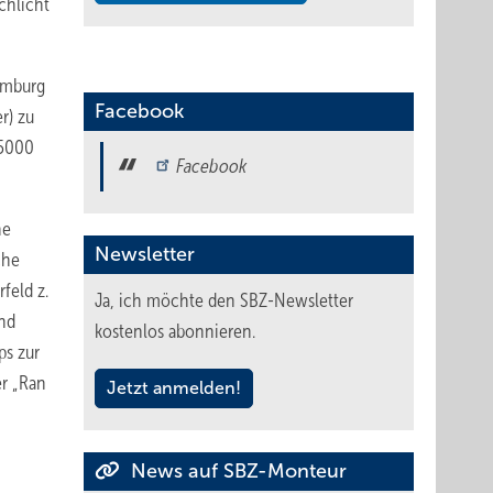
chlicht
omburg
Facebook
r) zu
75000
Facebook
ne
Newsletter
che
feld z.
Ja, ich möchte den SBZ-Newsletter
und
kostenlos abonnieren.
ps zur
er „Ran
Jetzt anmelden!
News auf SBZ-Monteur