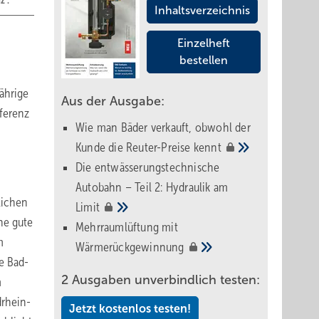
z“.
Inhaltsverzeichnis
Einzelheft
bestellen
ährige
Aus der Ausgabe:
ferenz
Wie man Bäder verkauft, obwohl der
Kunde die Reuter-Preise
kennt
Die entwässerungstechnische
Autobahn – Teil 2: Hydraulik am
lichen
Limit
e ­gute
Mehrraumlüftung mit
m
Wärmerückgewinnung
ie Bad­
2 Ausgaben unverbindlich testen:
m
drhein-
Jetzt kostenlos testen!