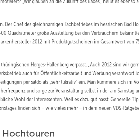
tiviert? „Wir glauben an die Zukunft des Bades“, heißt es ebenso s
en. Der Chef des gleichnamigen Fachbetriebes im hessischen Bad H
 400 Quadratmeter große Ausstellung bei den Verbrauchern bekannt(e
Markenhersteller 2012 mit Produktgutscheinen im Gesamtwert von 
thüringischen Herges-Hallenberg verpasst. „Auch 2012 sind wir ger
rksbetrieb auch für Öffentlichkeitsarbeit und Werbung verantwortli
eiligungen per saldo als „sehr lukrativ“ ein. Man kümmere sich im Vor
erfrequenz und sorge zur Veranstaltung selbst in der am Samstag 
bliche Wohl der Interessenten. Weil es dazu gut passt: Generelle Tip
onstages finden sich – wie vieles mehr – in dem neuen VDS-Ratgeb
f Hochtouren