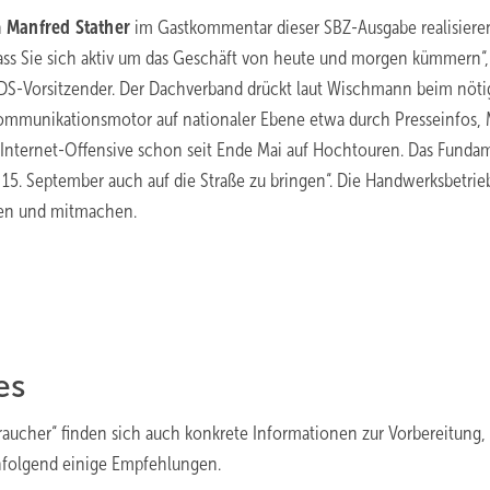
n
Manfred Stather
im Gastkommentar dieser SBZ-Ausgabe realisiere
dass Sie sich aktiv um das Geschäft von heute und morgen kümmern“,
. VDS-Vorsitzender. Der Dachverband drückt laut Wischmann beim nöt
mmunikationsmotor auf na­tionaler Ebene etwa durch Presseinfos,
 Internet-Offensive schon seit ­Ende Mai auf Hochtouren. Das Funda
15. September auch auf die Straße zu bringen“. Die Handwerksbetrie
den und mitmachen.
es
raucher“ finden sich auch konkrete Informationen zur Vorbereitung,
hfolgend einige Empfehlungen.