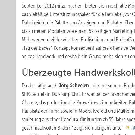
September 2012 mitzumachen, bieten sich noch alle Mögl
das vielfältige Unterstützungspaket für die Betriebe „vor 
Dabei reicht die Palette von Anzeigen und Plakaten über
bis zu neuen Modulen wie einem 52-seitigen Marketing-
Mehrwertvergleich zwischen Profi­schiene und Preisoffert
„Tag des Bades“-Konzept konsequent auf die offensive V
an das Handwerk und deshalb ein Grund mehr, sich zu en
Überzeugte Handwerkskol
Das bestätigt auch
Jörg Scheelen
, der mit seinem Brud
SHK-Betrieb in Duisburg führt. Er war bei der Branchenve
Chance, das professionelle Know-how einem breiten Publi
Hauptsitz der Firma sowie in Moers, Krefeld und Mülheim 
sanierung aus einer Hand u.a. für Kunden ab 55 Jahre spe
geschmackvollen Bädern“ zeigt sich übrigens unter
h