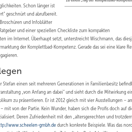
zu einem „Tag der Komplettbad-Kompeten
ichkeiten. Schon länger ist
Ort“ geschnürt und abrufbereit.
 Broschüren und Infoblätter
Ratgeber und einer speziellen Checkliste zum kompakten
en im Internet. Überhaupt setzt, unterstreicht Wischmann, das diesj
ermarktung der Komplettbad-Kompetenz. Gerade das sei eine klare Re
gagieren.
legen
er Stefan einen seit mehreren Generationen in Familienbesitz befind
ranstaltung „von Anfang an dabei“ und sieht durch die Mitwirkung ein
kum zu präsentieren. Er ist 2012 gleich mit vier Ausstellungen – a
– mit von der Partie. Kein Wunder, haben sich die Profis doch auf d
zialisiert. Deren Zufriedenheit mit den „altersgerechten und trotzde
ttp://www.scheelen-gmbh.de
durch konkrete Beispiele. Was das nor