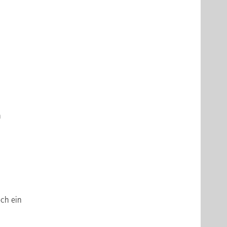
n
och ein