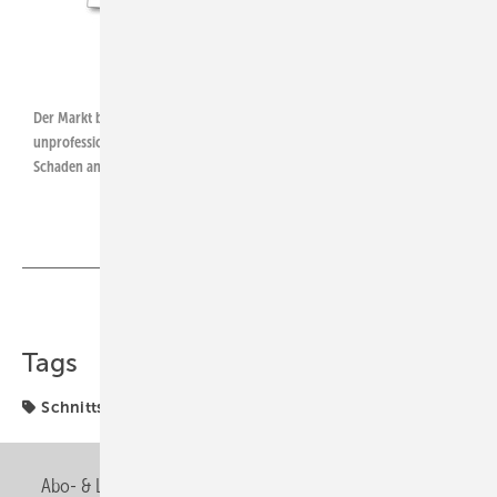
ZVSHK / Tece
Der Markt bietet Lösungen für Problemzonen: Leckagen können durch
unprofessionelles Arbeiten lange Zeit unentdeckt bleiben und großen
Schaden anrichten.
Teilen
Link kopieren
Tags
Schnittstelle
Verband
Abo- & Leserservice
AGB
Alle Inhalte chronologisch