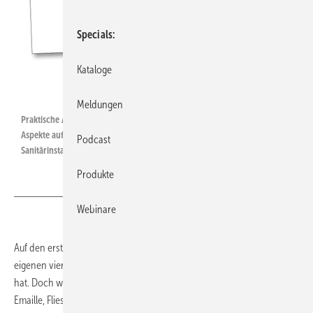
Specials
Kataloge
ZVSHK
Meldungen
Praktische Arbeitshilfe: Das Merkblatt greift auf über 20 Seiten zahlreiche
Aspekte auf, die in der Zusammenarbeit zwischen Fliesenleger und
Podcast
Sanitärinstallateur von Bedeutung sind.
Produkte
Webinare
Auf den ersten Blick mag das neue Bad oder die Wohlfühloase in den
eigenen vier Wänden all das erfüllen, was sich der Kunde vorgestellt
hat. Doch wie sieht es hinter der glänzenden Fassade aus Keramik,
Emaille, Fliese, Spiegel oder Naturstein aus? Sind die