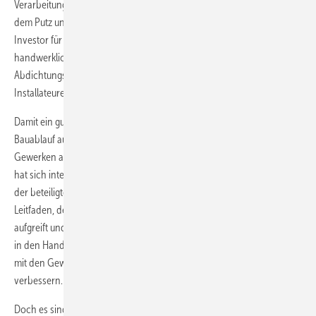
Verarbeitungstechniken und Abdichtungen über dem Estrich, unter
dem Putz und hinter der Vorwand tatsächlich optimal, sodass der
Investor für das neue Bad auf unbestimmte Zeit vom Ergebnis der
handwerklichen Leistungen begeistert sein kann? Die neue
Abdichtungsnorm DIN 18 534, die 2017 herauskam, ist für Planer,
Installateure und Fliesenleger zum Maßstab geworden.
Damit ein gutes Ergebnis Bestand hat, kommt es bei Planung und
Bauablauf auf eine genaue Abstimmung zwischen den einzelnen
Gewerken an. Das Merkblatt „Schnittstellenkoordination Nassraum“
hat sich intensiv mit der nötigen Planung und der Zusammenarbeit
der beteiligten Handwerker auseinandergesetzt. Entstanden ist ein
Leitfaden, der sehr viele wichtige Aspekte aus der täglichen Praxis
aufgreift und sich als Arbeitshilfe empfiehlt, um das Zusammenwirken
in den Handwerksbereichen Sanitär-Heizung-Klima in Kombination
mit den Gewerken der Fliesen-, Platten- und Mosaikleger zu
verbessern.
Doch es sind nicht die Handwerker allein, die von den