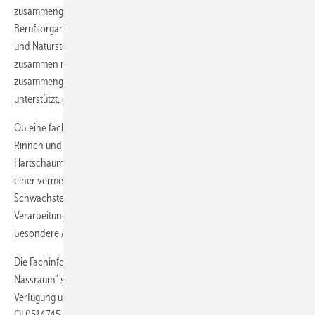
zusammengetragenen Erkenntnissen aus beiden
Berufsorganisationen profitieren können. Der Fachverband Fliesen
und Naturstein im Zentralverband Deutsches Baugewerbe (ZDB) hat
zusammen mit dem ZVSHK auf über 20 Seiten alles
zusammengetragen, was auch Bauherr, Architekt und Planer darin
unterstützt, den Bauprozess besser steuern zu können.
Ob eine fachgerechte Abdichtung im Spritzwasserbereich oder
Rinnen und Abläufe in schwimmenden Estrichen, ob der Einbau von
Hartschaum-Duschelementen oder die begrenzte Zuverlässigkeit
einer vermeintlichen Abdichtung durch Silikon: Das Merkblatt zeigt
Schwachstellen auf, gibt Hinweise zu bewährten Werkstoffen und
Verarbeitungsverfahren und macht deutlich, an welchen Stellen
besondere Abstimmungen zwischen den Gewerken zu treffen sind.
Die Fachinformation mit dem Titel „Schnittstellenkoordination
Nassraum“ steht Mitgliedsbetrieben zum kostenlosen Download zur
Verfügung unter
www.zvshk.de
(als Suchbegriff den Quicklink
QL0514745 eingeben). Nicht-Mitglieder können die Fachinfo für netto