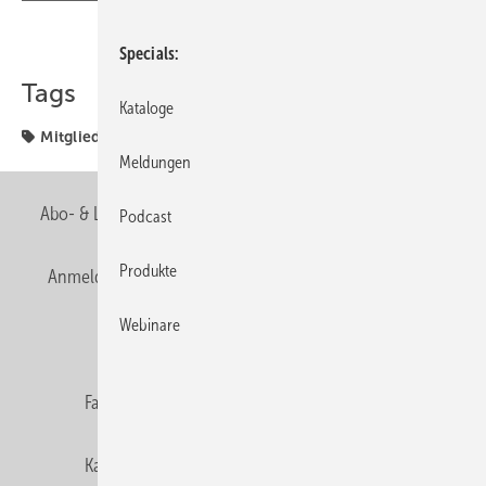
Teilen
Link kopieren
Specials
Tags
Kataloge
Mitgliedsbetrieb
Verband
Meldungen
Abo- & Leserservice
AGB
Alle Inhalte chronologisch
Podcast
Produkte
Anmelden
Anmeldung & Registrierung
Newsletter
Webinare
Datenschutz
E-Paper
Editor's choice
Fachbeiträge
Gentner Verlag
Impressum
Karriere bei Gentner
Team
Mediaservice