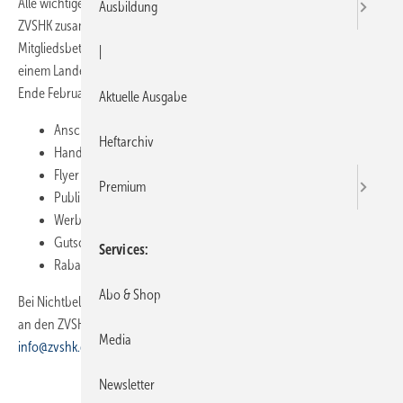
Alle wichtigen Informationen zur ISH vom 14. bis 18. März hat der
Ausbildung
ZVSHK zusammengefasst: Rechtzeitig vor Messebeginn geht allen
Mitgliedsbetrieben der SHK-Organisation die Infopost zu. Jedes in
|
einem Landesverband organisierte Innungsmitglied sollte spätestens
Ende Februar Post erhalten. Zu den Unterlagen gehört unter anderem:
Aktuelle Ausgabe
Anschreiben
Heftarchiv
Handwerker-Flyer „Heizungspumpe tauschen“
Flyer „ISH MEHR.WERT“
Premium
Publikationsliste 2017
Werbemittelkatalog 2017
Gutschein „Neuheitenmagazin Barrierefrei“
Services
Rabattcoupon für Printprodukte.
Abo & Shop
Bei Nichtbelieferung lässt sich Ersatz anfordern. Bitte dazu ein Telefax
an den ZVSHK senden unter (02241) 21351 oder eine Mail an
Media
info@zvshk.de
mit den entsprechenden Firmenangaben.
Newsletter