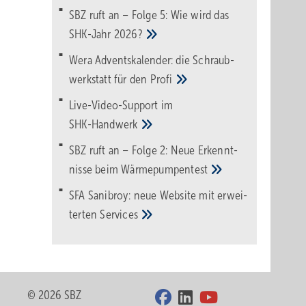
SBZ ruft an – Folge 5: Wie wird das
SHK-Jahr
2026?
Wera Adventskalender: die Schraub­
werk­statt für den
Pro­fi
Live-Video-Support im
SHK-Handwerk
SBZ ruft an – Folge 2: Neue Erkennt­
nisse beim
Wärme­pumpen­test
SFA Sanibroy: neue Web­site mit erwei­
terten
Services
© 2026 SBZ