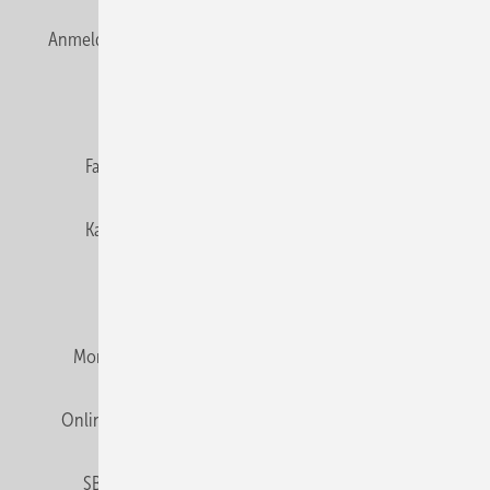
Anmelden
Anmeldung & Registrierung
Newsletter
Datenschutz
E-Paper
Editor's choice
Fachbeiträge
Gentner Verlag
Impressum
Karriere bei Gentner
Team
Mediaservice
Mitgliedschaften und Engagement
Montagezeiten Heizung
Montagezeiten Sanitär
Online Mediadaten
Privacy Manager
RSS-Feed
SBZ abonnieren
Veranstaltungen / Webinare