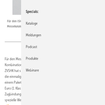
Specials
Für den ISH-Besuch gibt es eine Kombi aus Zugticket, Eintrittskarte und
Kataloge
Messekatalog.
Meldungen
Podcast
Produkte
Für den Messebesuch zur ISH gibt es wieder eine attraktive
Kombination aus Bahnfahrt, Eintrittskarte und Messekatalog. Der
Webinare
ZVSHK hat sich dafür stark gemacht, dass eine Messedauerkarte sowie
die einmalige An- und Abreise von allen deutschen Bahnhöfen in
einem Paket zum Pauschalpreis von 109 Euro (2. Klasse) sowie 169
Euro (1. Klasse) erworben werden kann. Das vollflexible Ticket (ohne
Zugbindung) ist vom 14. bis 18. März gültig und kann über eine
spezielle Website gebucht werden. Alle Infos dazu über