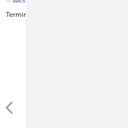
www.zvshk.de
(Reiter ISH, Services).
Termine