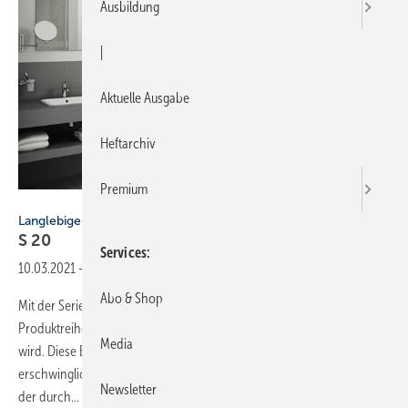
Ausbildung
|
Aktuelle Ausgabe
Heftarchiv
Premium
Bild: Vitra
Langlebige Qualität zu erschwinglichen Preisen
S
20
Services
10.03.2021
-
Vielseitig durch zeitloses Design
Abo & Shop
Mit der Serie S 20 entwickelte Noa Design aus Aachen eine
Produktreihe, die allen Erwartungen an ein zeitgemäßes Bad gerecht
Media
wird. Diese Bad­kollektion bietet langlebige Qualität zu
erschwinglichen Preisen und schafft dabei einen ästhetischen Wert,
Newsletter
der
durch...