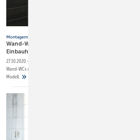
Adobe Stock / mariesacha
Montagemaße
Wand-WCs: So wählen Sie die richtige
Einbauhöhe
27.10.2020
-
Die Empfehlungen der Hersteller sind beim Einbau von
Wand-WCs nicht durchgängig und variieren teilweise von Modell zu
Modell.