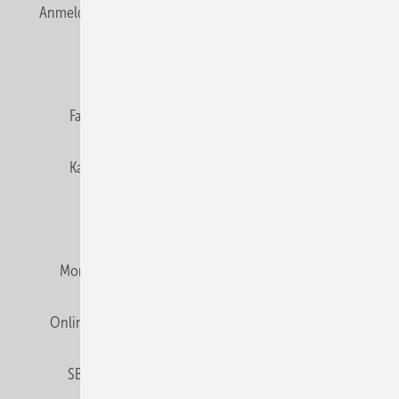
Anmelden
Anmeldung & Registrierung
Newsletter
Datenschutz
E-Paper
Editor's choice
Fachbeiträge
Gentner Verlag
Impressum
Karriere bei Gentner
Team
Mediaservice
Mitgliedschaften und Engagement
Montagezeiten Heizung
Montagezeiten Sanitär
Online Mediadaten
Privacy Manager
RSS-Feed
SBZ abonnieren
Veranstaltungen / Webinare