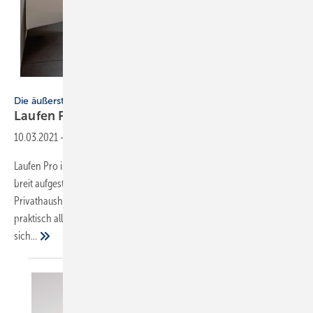
Bild: laufen
Die äußerst breit aufgestellte Komplettbadserie von Laufen
Laufen
Pro
10.03.2021
-
Allrounder für jeden Anspruch
Laufen Pro ist eine echte Erfolgsgeschichte im Bad, denn die äußerst
breit aufgestellte Komplettbadserie ist bei Objektplane rn wie
Privathaushalten ­beliebt. Mit zahlreichen Waschtischvarianten,
praktisch allen Arten von WCs, Bidets, Bade- und Duschwannen zeigt
sich...