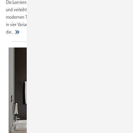
Die barrierefreie Kollektion umfasst neun WCs sowie vier Waschtische
und verleiht Bädern durch klares, minimalistisches Design einen
modernen Touch. Die beiden 60er und 65er Waschtische sind jeweils
in vier Varianten erhältlich. Der Waschtisch wurde nach DIN 18040 für
die...