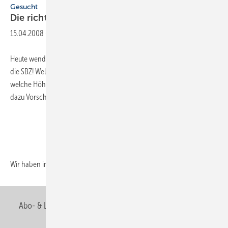
Gesucht
Die richtige Einbauhöhe für
Wand-WCs
15.04.2008
-
Heute wenden wir uns einmal mit einer mit einer fachlichen Bitte an
die SBZ! Welche verbindliche Informationen liegen Ihnen vor, auf
welche Höhe ein Wand-WC installiert werden soll oder muss? Gibt es
dazu Vorschriften oder Normen die relevant sind?
Wir haben in den letzten
Jahren...
Abo- & Leserservice
AGB
Alle Inhalte chronologisch