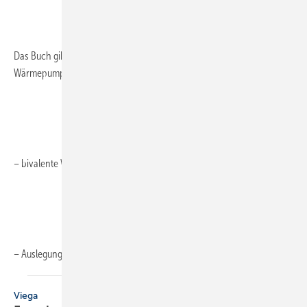
Das Buch gibt dem Fachmann einen Einstieg in das Thema
Wärmepumpe. Themen sind u.a.:
– bivalente Wärmeerzeugung
– Auslegung,
Technik...
Viega