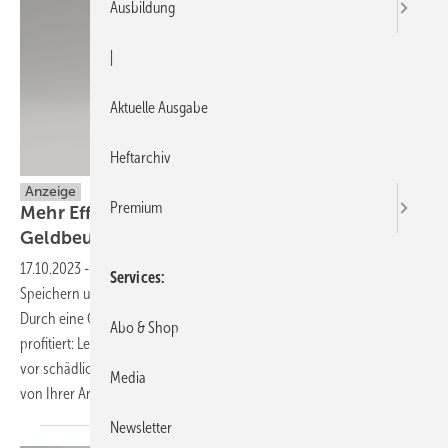
Ausbildung
|
Aktuelle Ausgabe
Heftarchiv
Anzeige
Premium
Mehr Effizienz in der Heizung - für Klima und
Geldbeutel
17.10.2023
-
Heizleistung steigern und Energiekosten sparen, mit den
Services
Speichern und Entgasungsanlagen von Reflex. Wie das funktioniert?
Durch eine Optimierung des Anlagenwassers! Auch die Wärmepumpe
Abo & Shop
profitiert: Leistungsspitzen werden vermieden und die Wärmepumpe
vor schädlichen Luftschlägen geschützt. So haben Sie länger etwas
Media
von Ihrer
Anlage!
Newsletter