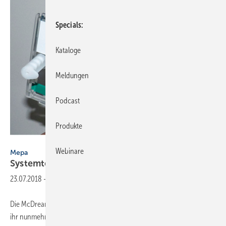
Specials
Kataloge
Meldungen
Podcast
Produkte
Mepa
Webinare
Mepa
Systemtechnik im McDreams
Hotel
23.07.2018
-
Die McDreams Hotel GmbH eröffnete in Mönchengladbach-Rheydt
ihr nunmehr viertes Hotel. Bei der Planung und Ausführung der