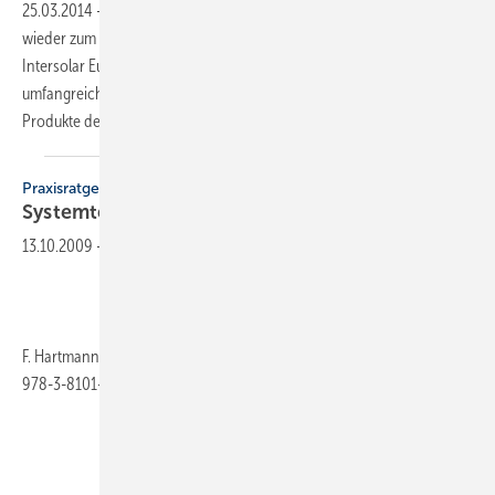
25.03.2014
-
Vom 04. bis 06. Juni 2014 wird die Messe München
wieder zum Zentrum der internationalen Solarbranche. Auf der
Intersolar Europe erwartet die Besucher aus aller Welt ein
umfangreiches Rahmenprogramm rund um die neuesten Trends und
Produkte der Solarwirtschaft und ihrer Partner.
Die...
Praxisratgeber
Systemtechnik für
Wärme­pumpen
13.10.2009
-
F. Hartmann/H. Schwarzburger, 304 Seiten, 2009, mit CD-ROM, ISBN
978-3-8101-0230-0, Hüthig & Pflaum Verlag, 38 Euro