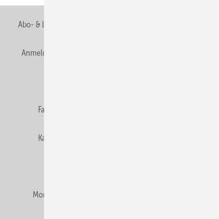
Abo- & Leserservice
AGB
Alle Inhalte chronologisch
Anmelden
Anmeldung & Registrierung
Newsletter
Datenschutz
E-Paper
Editor's choice
Fachbeiträge
Gentner Verlag
Impressum
Karriere bei Gentner
Team
Mediaservice
Mitgliedschaften und Engagement
Montagezeiten Heizung
Montagezeiten Sanitär