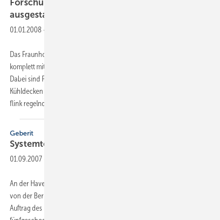
Forschungsgebäude mit Systemtechnik
ausgestattet
01.01.2008
-
Das Fraunhofer-Forschungsprojekt „inHaus2“ in Duisburg, wird
komplett mit Rohrleitungs- und Systemtechnik von Viega ausgestattet.
Dabei sind Fonterra-Flächentemperiersysteme, Wandheizungen und
Kühldecken ebenso Forschungsgegenstand wie energieeffiziente,
flink regelnde Varianten
der...
Geberit
Systemtechnik für vier Flügel, Küche und
Bad
01.09.2007
-
An der Havel in Brandenburg, 15 km westlich von Potsdam und 45 km
von der Berliner Innenstadt entfernt, wurde ­eine Windmühle im
Auftrag des Fernsehsenders Kabel eins gebaut. Der Bauplatz für das