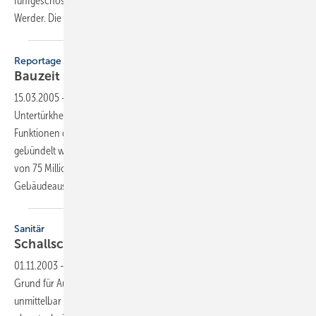
fünf­geschossige Ferienhaus liegt direkt an einem See im Erholungsort
Werder. Die
Verantwortlichen...
Reportage
Bauzeit mit Systemtechnik im
Griff
15.03.2005
-
DaimlerChrysler baut am Standort Stuttgart-
Untertürkheim ein neues Technologiezentrum, in dem zahlreiche
Funktionen des Geschäftsbereichs Mercedes- Benz Transporter
gebündelt werden. Das Unternehmen investiert dabei einen Betrag
von 75 Millionen Euro, rund 15 Millionen davon in die technische
Gebäudeausrüstung.
Sanitär
Schallschutz mit
Systemtechnik
01.11.2003
-
Geräusche bei haustechnischen Anlagen sind oft der
Grund für Auseinandersetzungen. Mangelnder Schallschutz wird
unmittelbar nach Fertigstellung des Gebäudes vom Kunden auch