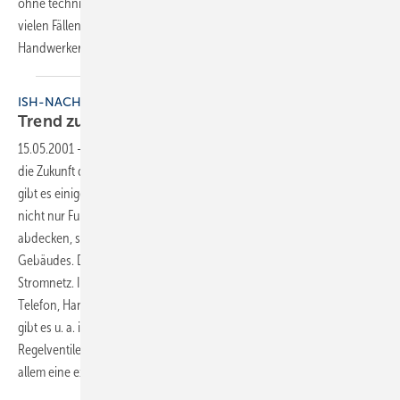
ohne technisches Meßgerät bemerkt und führt zur Mängelrüge. In
vielen Fällen trifft die Rüge nicht den Mangelverursacher, sondern den
Handwerker aus dem Gewerk dessen Geräusche man
wahrnimmt.
ISH-NACHLESE
Trend zur intelligenten
Systemtechnik
15.05.2001
-
Wenn es nach den Produktneuheiten der ISH geht, liegt
die Zukunft der Haustechnik in der durchgehenden Automation. So
gibt es einige Hersteller, deren Regel- bzw. Hausautomationssysteme
nicht nur Funktionen im Bereich der Sanitärund Heizungstechnik
abdecken, sondern auch weitere technische Einrichtungen des
Gebäudes. Die Übertragung erfolgt meist per Funk oder per
Stromnetz. Im Trend liegt auch die Bedienung und Überwachung per
Telefon, Handy und Internet. Weitere interessante Produktneuheiten
gibt es u. a. in den Bereichen Einzelraumregelung, Thermostatund
Regelventile. In der Meßtechnik ermöglicht die Mikroelektronik vor
allem eine exakte und rationelle Verarbeitung der
Meßdaten.