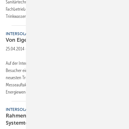
Sanitärtechnik in den 82 Hotelzimmern setzte der beauftragte
Fachbetrieb auf Systemlösungen von Mepa. So zum Beispiel bei der
Trinkwasserhygiene, wo das Hotel auch bei
den...
INTERSOLAR
Von Eigenverbrauch bis
Systemtechnik
25.04.2014
-
Auf der Intersolar Europe vom 4. bis 6. Juni in München erwartet die
Besucher ein umfangreiches Rahmenprogramm rund um die
neuesten Trends und Produkte. Die Podiumsdiskussion zum
Messeauftakt thematisiert die aktuellen Entwicklungen der
Energiewende in prominenter Besetzung. Auf
der...
INTERSOLAR
Rahmenprogramm von Eigenverbrauch bis
Systemtechnik