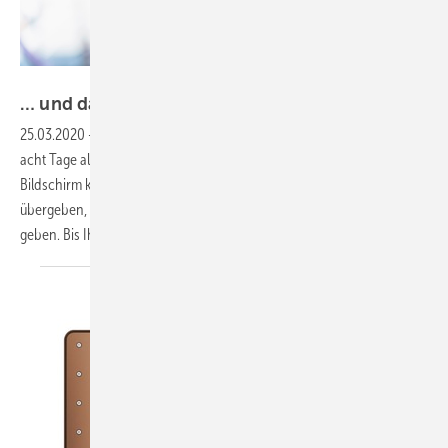
Bild: SBZ
… und dann kam
Corona
25.03.2020
-
Wenn Sie diese Sätze lesen, sind die Wörter bereits rund
acht Tage alt. So viel Zeit nimmt es ungefähr in Anspruch, eine am
Bildschirm komplett erstellte SBZ-Ausgabe fertig der Druckerei zu
übergeben, zu drucken und in den deutschlandweiten Versand zu
geben. Bis Ihr SHK-Fachmagazin schließlich
in...