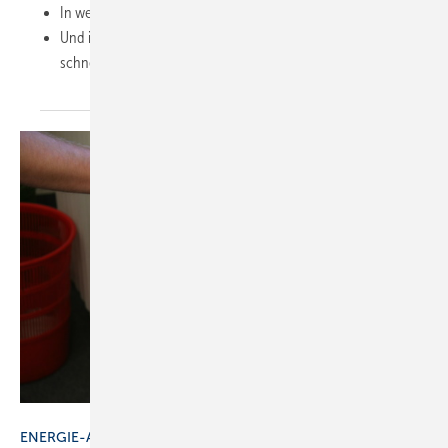
In welchen sind offene Stellen rar?
Und in welchen Bundesländern werden offene Stellen am
schnellsten
besetzt?
SBZ
ENERGIE-ATLAS BAYERN