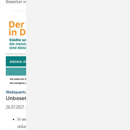
Bewerber vorab umfassend zu
informieren.
Webquantum
Unbesetzte Stellen in
Deutschland
26.07.2017
-
Im Vergleich:
In welchen Städten und Bundesländern existieren viele
unbesetzte Stellen?