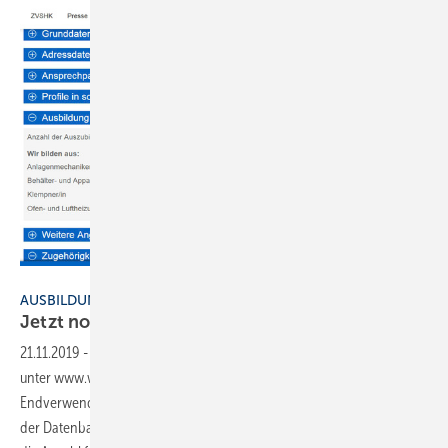
Bild: ZVSHK
AUSBILDUNGSPLATZ
Jetzt noch freie Stellen
melden
21.11.2019
-
Viele Betriebe aktualisieren bereits die Handwerkersuche
unter www.wasserwaermeluft.de, damit sie von Bauherren und
Endverwendern mit ihren Kompetenzfeldern gefunden werden. In
der Datenbank ist es ebenso möglich, den jeweiligen Lehrberuf und