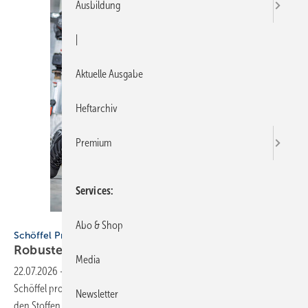
Ausbildung
|
Aktuelle Ausgabe
Heftarchiv
Premium
Services
Bild: Schöffel Pro / Werbefotografie Weiss GmbH
Abo & Shop
Schöffel Pro
Robuste
Beinkleider
Media
22.07.2026
-
Für die neue Arbeitshose „Meistermacher“ verwendet
Schöffel pro einen nachhaltigen Materialmix aus Sorona-Faser, die
Newsletter
den Stoffen Dehnbarkeit ohne Elasthan verleiht und eine