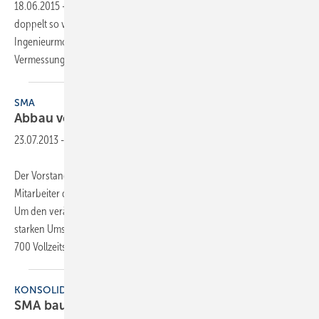
18.06.2015
-
Auf dem Ingenieursarbeitsmarkt gibt es momentan
doppelt so viele offene Stellen wie Arbeitslose. Laut VDI-/IW-
Ingenieurmonitor sind die meisten offenen Stellen im Bereich Bau,
Vermessung, Gebäudetechnik und Architekten zu
finden.
SMA
Abbau von 700
Stellen
23.07.2013
-
Der Vorstand der SMA Solar Technology AG informierte die
Mitarbeiter des Unternehmens über geplante Personalanpassungen.
Um den veränderten Rahmenbedingungen im Solarmarkt und dem
starken Umsatzrückgang zu begegnen, ist der schrittweise Abbau von
700 Vollzeitstellen am Standort Deutschland
bis...
KONSOLIDIERUNG
SMA baut 700 Stellen in Deutschland
ab