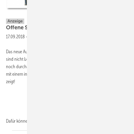
ZVSHK
Anzeige
Offene Stellen bekannt
geben
17.09.2018
-
Das neue Ausbildungsjahr hat gerade begonnen und viele Lehrstellen
sind nicht besetzt. Doch auch in den kommenden Wochen besteht
noch durchaus die Chance, dass ein SHK-Handwerksbetrieb Kontakt
mit einem interessierten Jugendlichen knüpfen kann – wenn er Flagge
zeigt!
Dafür
können...