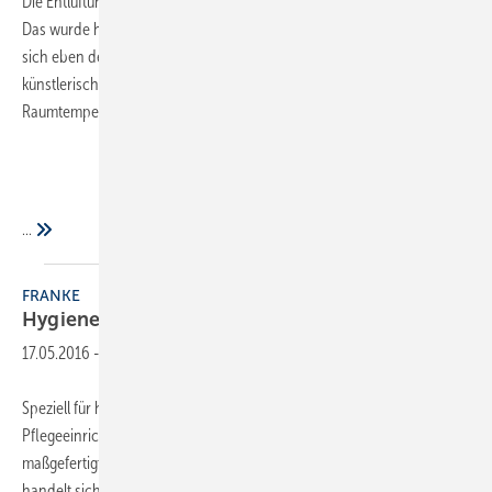
Die Entlüftung der Heizungsanlage soll am höchsten Punkt erfolgen.
Das wurde hier wohl sehr wörtlich genommen. Im Notfall schafft man
sich eben den höchsten Punkt. Zu beachten ist natürlich auch die
künstlerisch anmutende Ausführung. Funktioniert auch gleichzeitig als
Raumtemperierung.
...
FRANKE
Hygiene steht an erster
Stelle
17.05.2016
-
Speziell für hygienisch sensible Bereiche in Krankenhäusern und
Pflegeeinrichtungen hat Franke die neuen Reihenwaschtische und
maßgefertigten Mehrzweckbecken der Reihe Variusmed entwickelt. Es
handelt sich um fugenlose Reihenwaschtische mit bis zu drei Mulden