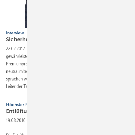
Interview
Sicherheit steht an erster
Stelle
22.02.2017
-
Schutz vor Verunreinigungen in Dusch-WCs
gewährleisten
Im SBZ-Praxistest Dusch-WCs wurden erstmals die
Premiumprodukte führender Anbieter auf dem deutschen Markt ganz
neutral miteinander verglichen. Über die wichtigsten Erkenntnisse
sprachen wir mit Prof. Hans Messerschmid, dem wissenschaftlichen
Leiter der Testreihe an der Hochschule
Esslingen.
Höchster Punkt
Entlüftung an der richtigen
Stelle
19.08.2016
-