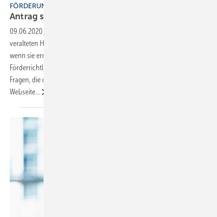
FÖRDERUNG WÄRMEMARKT
Antrag stellen und
anfangen
09.06.2020
-
Bauherren können für die Modernisierung eines
veralteten Heizsystems mit einer attraktiven Förderung rechnen,
wenn sie erneuerbare Energien einbeziehen. Doch aus der neuen
Förderrichtlinie zum Marktanreizprogramm (MAP) ergeben sich
Fragen, die der ZVSHK beantwortet und zu denen er eine
Webseite...