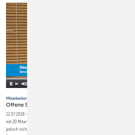
Siegel
Mitarbeiter-Gewinnung
Offene Stellen: Kissel geht neue
Wege
12.07.2018
-
Claus Kissel aus Ehningen bei Stuttgart führt einen Betrieb
mit 20 Mitarbeitern und hat derzeit Personalbedarf. Die Stelle will er
jedoch nicht "irgendwie" besetzen. Für ihn hat sich bewährt,