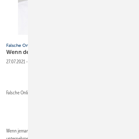
Bild: SBZ
Falsche Onlinebewertungen nicht ignorieren
Wenn der gute Ruf in Gefahr
ist
27.07.2021
-
Falsche Onlinebewertungen nicht ignorieren.
Wenn jemand blanken Unsinn über Sie und Ihren Betrieb erzählt, was
unternehmen Sie dann? Packen Sie ihn am Schlafittchen und