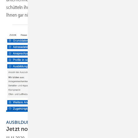
schütteln ihn kräftig durch? (Solche Steinzeitmanieren möchte ich
Ihnen gar nicht unterstellen, aber helfen würde
es...
Bild: ZVSHK
AUSBILDUNGSPLATZ
Jetzt noch freie Stelle(n)
melden