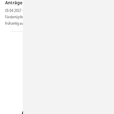
Anträge
stellen
19.04.2017
-
Förderung: Die verfügbaren Mittel für die beiden
Fördertöpfe Heizungstausch und EnergieSystemHaus waren 2016
frühzeitig ausgeschöpft, jetzt wurden die Programme
verlängert.