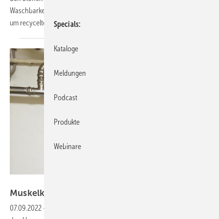
Waschbarkeit bei höheren Temperaturen (60 °C) ermöglicht, ergänzt
um recycelten Polyester und Bio-Baumwolle. Diese
Materialien...
Specials
Kataloge
Meldungen
Podcast
Produkte
Webinare
Bild: Siegrist
Muskelkater vom
Kopfschütteln
07.09.2022
-
Anbei ein Foto, wie das aussieht, wenn der Gasversorger