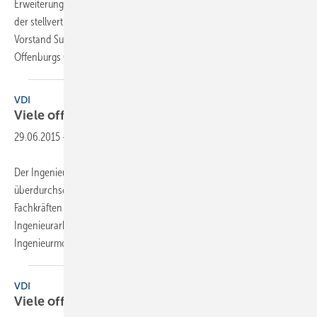
Erweiterung des Logistikzentrums. Ende Juni legten Richard Grohe,
der stellvertretende Vorsitzende des Vorstands, und Frank Semling,
Vorstand Supply Chain Management & Services, gemeinsam mit
Offenburgs
Oberbürgermeisterin...
VDI
Viele offene Stellen in
Ingenieurberufen
29.06.2015
-
Der Ingenieurarbeitsmarkt in Deutschland ist weiterhin von einer
überdurchschnittlich hohen Nachfrage nach gut ausgebildeten
Fachkräften gekennzeichnet. Trotz einer leichten Abkühlung des
Ingenieurarbeitsmarktes waren nach dem neuen VDI-/IW-
Ingenieurmonitor monatsdurchschnittlich im
ersten...
VDI
Viele offene Stellen in
Ingenieurberufen