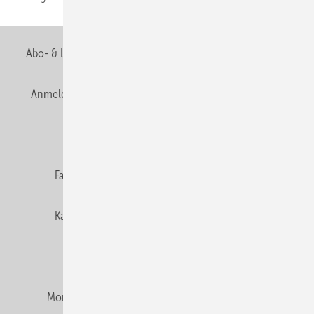
Abo- & Leserservice
AGB
Alle Inhalte chronologisch
Anmelden
Anmeldung & Registrierung
Newsletter
Datenschutz
E-Paper
Editor's choice
Fachbeiträge
Gentner Verlag
Impressum
Karriere bei Gentner
Team
Mediaservice
Mitgliedschaften und Engagement
Montagezeiten Heizung
Montagezeiten Sanitär