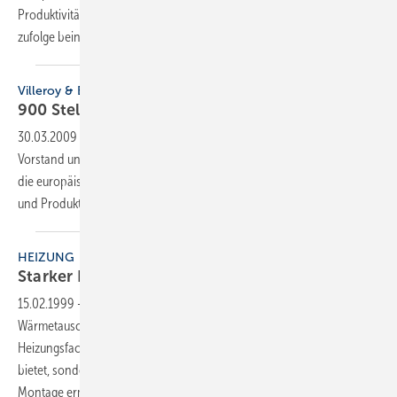
Produktivität des Unternehmens weiter steigern wird“. Den Angaben
zufolge beinhaltet das Programm
die...
Villeroy & Boch
900 Stellen auf der
Kippe
30.03.2009
-
Die Villeroy & Boch AG meldete am 20. März, dass
Vorstand und Aufsichtsrat ein umfangreiches Maßnahmenpaket für
die europäischen Standorte verabschiedet haben, “das die Effizienz
und Produktivität des Unternehmens weiter steigern
wird“.
HEIZUNG
Starker Block für schwache
Stellen
15.02.1999
-
Mit dem PEBE-Heizkörper-Anschlußblock hat Schöko-
Wärmetauscher* ein Produkt auf den Markt gebracht, das dem
Heizungsfachbetrieb nicht nur eine vorschriftsmäßige Rohrisolierung
bietet, sondern zusätzlich eine rationellere und damit kostensparende
Montage ermöglichen
soll.