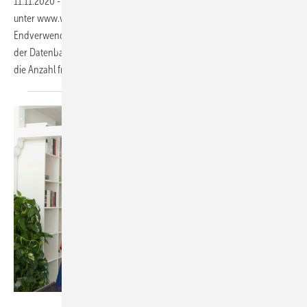
11.11.2020
-
Viele Betriebe aktualisieren bereits die Handwerkersuche
unter www.wasserwaermeluft.de, damit sie von Bauherren und
Endverwendern mit ihren Kompetenzfeldern gefunden werden. In
der Datenbank ist es ebenso möglich, den jeweiligen Lehrberuf und
die Anzahl freier Ausbildungsplätze anzugeben.
Das...
Bild: ZVSHK