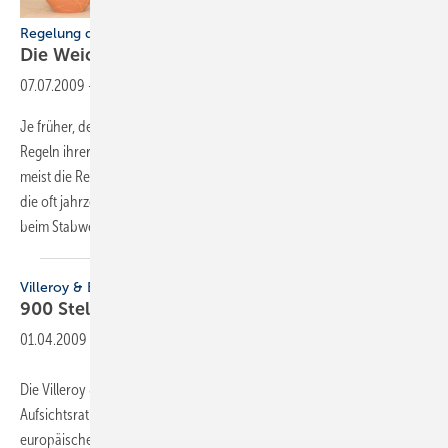
Regelung der Unternehmensnachfolge im Mittelstand
Die Weichen frühzeitig
stellen
07.07.2009
-
Je früher, desto besser. Diese ­Maxime sollten Unternehmer beim
Regeln ihrer Nachfolge beherzigen. Zu spät oder gar nicht – das ist
meist die Realität. Viele Inhaber von Klein- und Mittelunternehmen,
die oft jahrzehntelang ­erfolgreich ihren Betrieb führten, scheitern
beim Stabwechsel und gefährden so ihr
Lebenswerk.
Villeroy & Boch
900 Stellen auf der
Kippe
01.04.2009
-
Die Villeroy & Boch AG meldete am 20. März, dass Vorstand und
Aufsichtsrat ein umfangreiches Maßnahmenpaket für die
europäischen Standorte verabschiedet haben, „das die Effizienz und