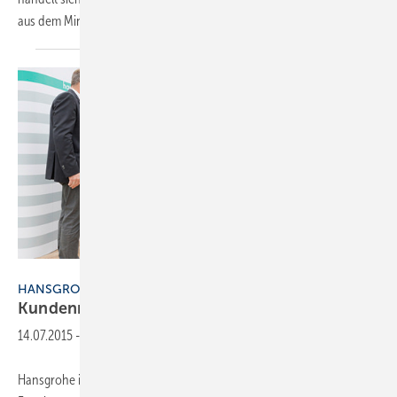
aus dem Mineralwerkstoff
Miranit...
Hansgrohe SE / Braxart
HANSGROHE
Kundennutzen an erster
Stelle
14.07.2015
-
Hansgrohe investiert am Standort Offenburg 30 Millionen Euro in die