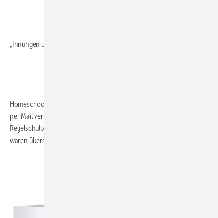
„Innungen und Verbände sind jetzt gefordert.“
Homeschooling, Webkonferenzen zwischen Schülern und Lehrern,
per Mail verteilte Schulaufgaben – die Möglichkeiten, den
Regelschulbetrieb während der Lockdown-Zeit aufrechtzuerhalten,
waren überschaubar. Der Lernerfolg letztlich leider auch.
Das...