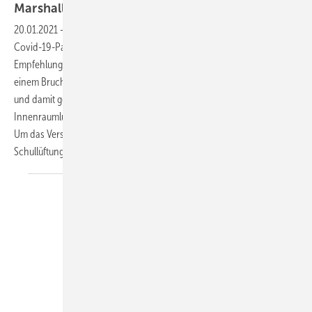
Marshallplan für die
Schullüftung
20.01.2021
-
Gute Innenraumluftqualität für den Nachwuchs ▪ In der
Covid-19-Pandemie hat sich eine über viele Jahre missachtete
Empfehlung von Wissenschaftlern und Bundesämtern ­gerächt: Nur in
einem Bruchteil der Unterrichtsräume werden der Außenluftwechsel
und damit ­gesundheitlich-hygienische Vorgaben der
Innenraumluftgüte über maschinelle ­Lüftungsanlagen sichergestellt.
Um das Versäumnis zu korrigieren, ist ein Marshallplan für die
Schullüftung erforderlich. → Jochen
Vorländer