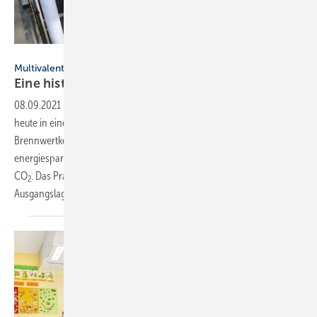
Bild: Buderus
Multivalente Modernisierungslösung
Eine historische
Kombination
08.09.2021
-
Multivalente Modernisierungslösung ▪ Heiztechnik von
heute in einem ­Schulgebäude Baujahr 1901: Gas-Wärmepumpe,
Brennwertkessel und Brennstoffzelle wurden zu ­einer
energiesparenden Kombination vereint und senken den Ausstoß an
CO
. Das ­Praxisbeispiel wirft einen genaueren Blick auf die
2
Ausgangslage und das umgesetzte multivalente
Heizsystem.