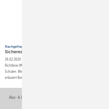
Bild: Ishorst
Nachgefragt
Sicheres Lernumfeld
gestalten
26.02.2020
-
Grundsatz für Schulbauten ▪ Die Muster-Schulbau-
Richtlinie (MSchulbauR) ist die zentrale Sonderbauvorschrift für
Schulen. Welche wesentlichen Aspekte des Brandschutzes sie regelt,
erläutert Bernd Ishorst im
Interview.
Abo- & Leserservice
AGB
Alle Inhalte chronologisch