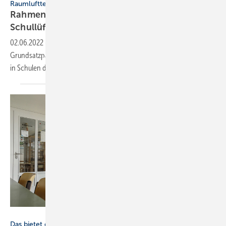
Raumlufttechnik
Rahmenbedingungen für maschinelle
Schullüftungssysteme
02.06.2022
-
Führende Branchenverbände veröffentlichen ein
Grundsatzpapier, das die Mindestanforderungen an Lüftungssysteme
in Schulen
definiert.
Bild: Wolf
Das bietet die neue Messe Indoor-Air