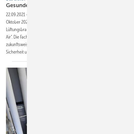
Gesunde Luft ist wichtiger denn
je!
22.09.2021
-
Das bietet die neue Messe Indoor-Air ▪ Vom 5. bis 7.
Oktober 2021 trifft sich die deutschsprachige Fachwelt der Klima- und
Lüftungsbranche vor Ort in Halle 12 der Messe Frankfurt zur „Indoor-
Air“. Die Fachmesse für Lüftung und Luftqualität zeigt dabei
zukunftsweisende Strategien, Technologien und Produkte für
Sicherheit und Gesundheit in
Innenräumen.