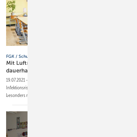
Trox GmbH
FGK / Schullüftung
Mit Luftreinigern und RLT-Anlagen Schulen
dauerhaft
öffnen
19.07.2021
-
Mit Luftreinigern und RLT-Anlagen lässt sich das
Infektionsrisiko in Schulen verringern. Der Einbau von RLT-Anlagen ist
besonders
nachhaltig.