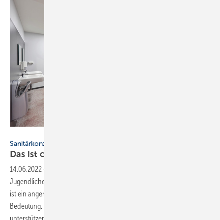
Bild: Schäfer Trennwandsysteme
Sanitärkonzepte für Schultoiletten
Das ist chillig,
Alter!
14.06.2022
-
Sanitärkonzepte für Schultoiletten ▪ Kinder und
Jugendliche verbringen einen Großteil ihrer Zeit in der Schule. Daher
ist ein angenehmes und angemessenes Lernumfeld von besonderer
Bedeutung. Um Planer und Architekten beim Bau von Schulen zu
unterstützen, stehen eine Vielzahl an Richtlinien und Regelwerken zur