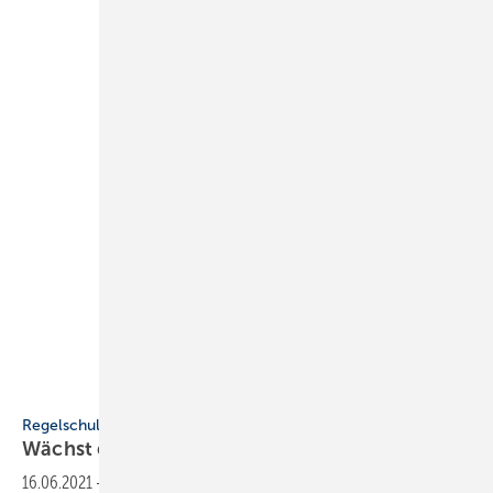
Bild: SBZ
Regelschulbetrieb während der Lockdown-Zeit
Wächst eine verlorene Generation
heran?
16.06.2021
-