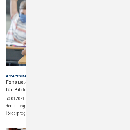
Getty Images / FatCamera
Arbeitshilfe
Exhausto-Broschüre „Lüftungssystemlösungen
für
Bildungseinrichtungen“
30.01.2021
-
Bei Schulen, Universitäten oder Kitas besteht gerade bei
der Lüftung dringender Sanierungsbedarf, dazu gibt es diverse
Förderprogramme der Bundes- und
Länderregierungen.