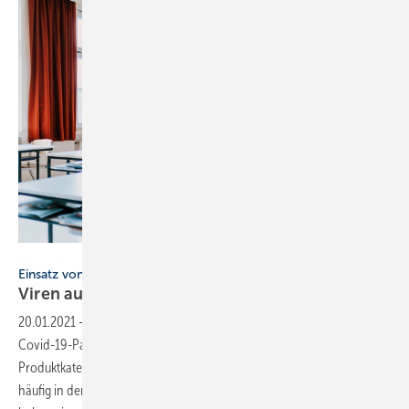
Bild: Wolf
Einsatz von Luftreinigern
Viren aus der Luft
greifen
20.01.2021
-
Einsatz von Luftreinigern ▪ Vor dem Hintergrund der
Covid-19-Pandemie hat in der Lüftungstechnik eine neue
Produktkategorie Einzug gehalten: der Luftreiniger. Die Geräte tauchen
häufig in der öffentlichen Debatte auf und viele namhafte Hersteller