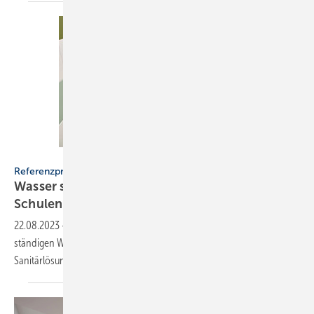
Delabie
Referenzprojekt
Wasser sparen: langlebige Sanitärlösungen für
Schulen
22.08.2023
-
Eine Gesamtschule wollte hohem Wasserverbrauch und
ständigen Wartungsarbeiten ein Ende setzen. Langlebige
Sanitärlösungen von Delabie brachten die
Wende.