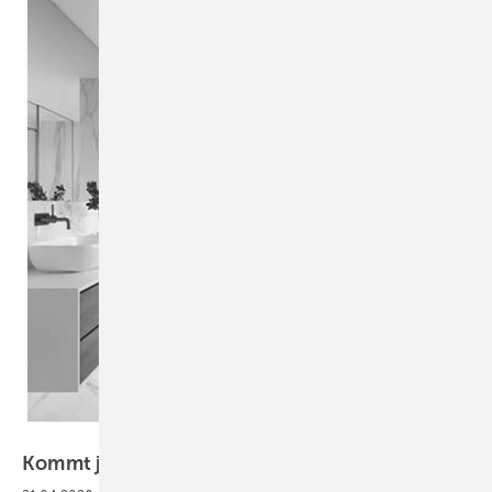
Adobe Stock/Mihalis A.
Kommt jetzt die
Legionellen-Krise?