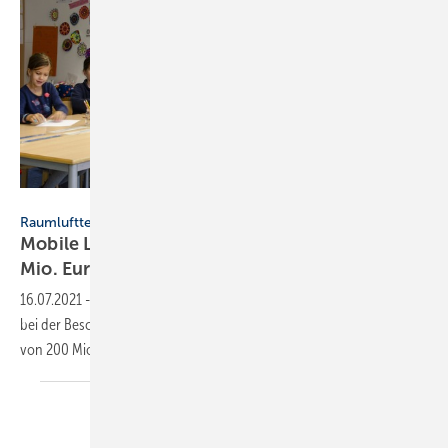
Miele
Raumlufttechnik
Mobile Luftreiniger: Bund gibt Ländern 200
Mio.
Euro
16.07.2021
-
Die Bundesregierung hat die Unterstützung der Länder
bei der Beschaffung von mobilen Luftreinigern mit einem Volumen
von 200 Mio. Euro
beschlossen.