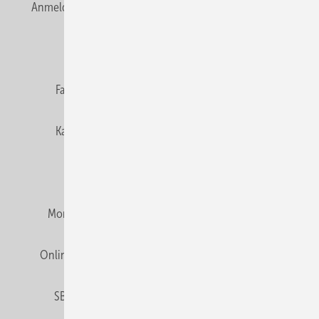
Anmelden
Anmeldung & Registrierung
Newsletter
Datenschutz
E-Paper
Editor's choice
Fachbeiträge
Gentner Verlag
Impressum
Karriere bei Gentner
Team
Mediaservice
Mitgliedschaften und Engagement
Montagezeiten Heizung
Montagezeiten Sanitär
Online Mediadaten
Privacy Manager
RSS-Feed
SBZ abonnieren
Veranstaltungen / Webinare