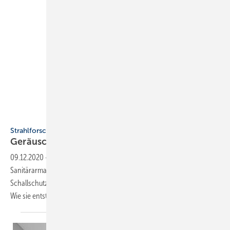
Bild: Hansgrohe
Strahlforschung und Geräuschklassen
Geräuschentwicklung bei
Sanitärarmaturen
09.12.2020
-
Die Geräuschentwicklung ein wichtiger Faktor bei
Sanitärarmaturen und Handbrausen, was Wohlbefinden und
Schallschutz angeht. Es gibt Geräuschklassen, die einzuhalten sind.
Wie sie entstehen und was sie besagen, erläutert der
Beitrag.