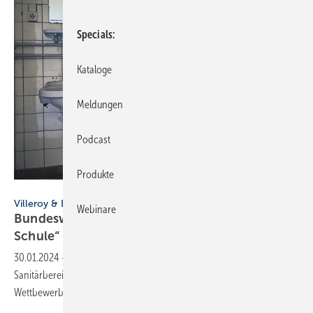
Specials
Kataloge
Meldungen
Podcast
Produkte
Enrico Obergefäll - stock.adobe.com
Villeroy & Boch
Webinare
Bundesweiter Wettbewerb „Toiletten machen
Schule“
30.01.2024
-
Schulen können ihre Konzepte für bessere
Sanitärbereiche bis 23. April für den von V&B unterstützten
Wettbewerb „Toiletten machen Schule“
einreichen.