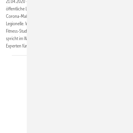
21.04.2020
-
Deutschland fährt schrittweise wieder hoch. Das
öffentliche Leben nimmt spürbar zu – weiterhin bestimmt durch
Corona-Maßnahmen. Einen „Krisengewinner“ gibt es schon: die
Legionelle. Was passiert, wenn Schulen und Sporthallen, Hotels und
Fitness-Studios demnächst wieder den Betrieb aufnehmen? Die SBZ
spricht im Webinar "Frühjahrstalk" am 29.4.2020 (14 Uhr) mit einem
Experten für Trinkwasserhygiene über die
Folgen.