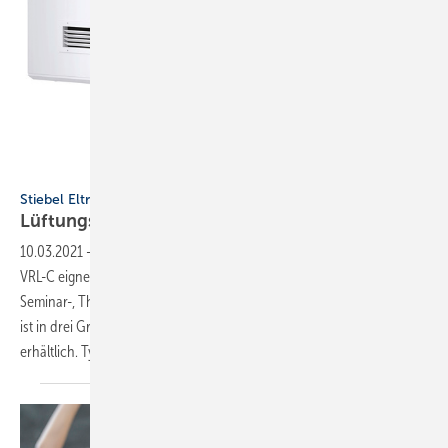
Bild: Stiebel Eltron
Stiebel Eltron
Lüftungsgerät für Schulen und
Kitas
10.03.2021
-
Das dezentrale Lüftungsgerät mit Wärmerückgewinnung
VRL-C eignet sich besonders für Schulen und Kindergärten sowie
Seminar-, Therapie- und Vereinsräume, Büros und Gemeindesäle. Es
ist in drei Größen mit Nennluftmengen von 300, 625 und 870 m3/h
erhältlich. Typische Einbauvarianten sind
Deckenanbau...