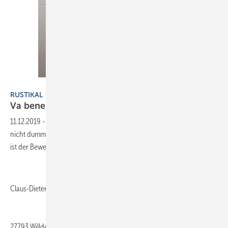
Bild: Schmidt
RUSTIKAL
Va
bene!
11.12.2019
-
Wie sagt man noch gleich? Wenn es funktioniert, ist es
nicht dumm. Diese italienische Installation mit einwandfreier Lüftung
ist der Beweis.
Claus-Dieter Schmidt
27793
Willdeshausen