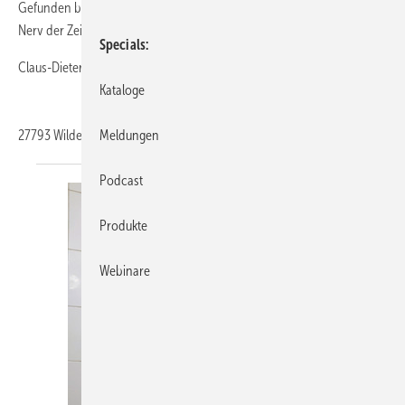
Gefunden bei einem Urlaub in Namibia. Das rustikale Design trifft den
Nerv der Zeit und darf so in keinem Hipster-Bad 2020 fehlen.
Specials
Claus-Dieter Schmidt
Kataloge
27793
Wildeshausen
Meldungen
Podcast
Produkte
Webinare