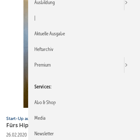
Ausbildung
|
Aktuelle Ausgabe
Heftarchiv
Premium
Services
Abo & Shop
Bild: Schmidt
Media
Start-Up aus Namibia
Fürs
Hipster-Bad
Newsletter
26.02.2020
-
Hier ist sie, die neueste Generation von Mischbatterien.