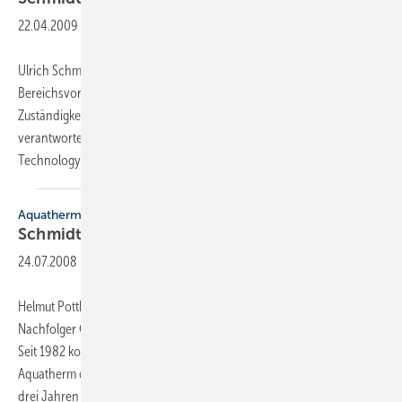
22.04.2009
-
Ulrich Schmidt ist zum 1. April 2009 Mitglied des Bosch-
Bereichsvorstands im Geschäftsbereich Thermotechnik mit
Zuständigkeit für die Fertigung in Wetzlar geworden. Zuvor
verantwortete er als Mitglied des Bereichsvorstands für Packaging
Technology die Leitung des Produktbereichs
Montageanlagen...
Aquatherm
Schmidt löst Potthoff
ab
24.07.2008
-
Helmut Potthoff hat am 1. Juli 2008 die Vertriebsleitung an seinen
Nachfolger Christof Schmidt übergeben und ging in den Ruhestand.
Seit 1982 koordinierte Potthoff, als Vertriebsleiter und Prokurist, für
Aquatherm die Vertriebsaktivitäten im Inland. Sein Nachfolger ist seit
drei Jahren
in...