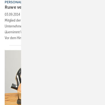
PERSONALIE
Ruwe verlässt
Ista
03.09.2014
-
Peter Ruwe, bisheriger Chief Sales Officer (CSO) und
Mitglied der Geschäftsführung von Ista Deutschland, verlässt das
Unternehmen. In seiner Funktion als CEO von Ista Deutschland
übernimmt Walter Schmidt die laufenden Geschäfte von Peter Ruwe.
Vor dem Hintergrund der
weiterentwickelten...