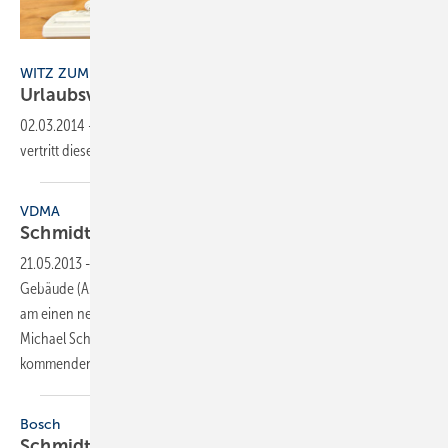
Demid Borodin/Thinkstockphotos
WITZ ZUM SONNTAG
Urlaubsvertretung
02.03.2014
-
"Warum tut Frau Schmidt denn heute gar nichts?" "Sie
vertritt diese Woche den Chef ..."
...
VDMA
Schmidt bleibt
AMG-Vorstandsvorsitzender
21.05.2013
-
Der Fachverband Automation + Management für Haus +
Gebäude (AMG) im VDMA wählte auf seiner Mitgliederversammlung
am einen neuen Vorstand. Als Vorstandsvorsitzender bestätigt wurde
Michael Schmidt von Kieback&Peter. Wichtigste Aufgabe in den
kommenden Jahren sei die Verstärkung
der...
Bosch
Schmidt wechselt zur
Thermotechnik