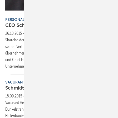
Ista
PERSONALIE
CEO Schmidt verlässt
Ista
26.10.2015
-
Walter Schmidt, CEO von Ista International, hat die
Shareholder des internationalen Energiedienstleisters gebeten,
seinen Vertrag aus persönlichen Gründen aufzulösen. Interimistisch
übernehmen zunächst Chief Operating Officer (COO) Jochen Schein
und Chief Financial Officer (CFO) Christian Leu die Führung des
Unternehmens.
VACURANT
Schmidt wird technischer
Leiter
18.09.2015
-
Dirk Schmidt (42) avancierte zum technischen Leiter der
Vacurant Heizsysteme GmbH, Bad Lippspringe, Hersteller von
Dunkelstrahler-Heizungen und Wärmerückgewinnern für
Hallenbauten.