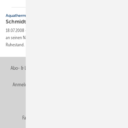
Aquatherm
Schmidt löst Potthoff
ab
18.07.2008
-
Helmut Potthoff hat am 1. Juli 2008 die Vertriebsleitung
an seinen Nachfolger Christof Schmidt übergeben und ging in den
Ruhestand.
Abo- & Leserservice
AGB
Alle Inhalte chronologisch
Anmelden
Anmeldung & Registrierung
Newsletter
Datenschutz
E-Paper
Editor's choice
Fachbeiträge
Gentner Verlag
Impressum