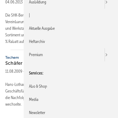
04.06.2013
-
Ausbildung
Die SHK-Berufsorganisation hat mit der SSI Schäfer Shop GmbH eine
|
Vereinbarung getroffen, die Mitgliedsbetrieben beim Kauf von Büro-
und Werkstatteinrichtungen Sonderkonditionen einräumt. Das
Aktuelle Ausgabe
Sortiment umfasst über 35 000 Produkte. Als Vergünstigung gibt es 12
% Rabatt auf den
Nettoauftragswert...
Heftarchiv
Premium
Techem
Schäfer übernimmt das
Ruder
11.08.2009
-
Services
Hans-Lothar Schäfer (50) wurde zum Vorsitzenden der
Abo & Shop
Geschäftsführung der Techem GmbH berufen. Er übernimmt damit
die Nachfolge von Horst Enzelmüller, der auf die Beiratsseite
Media
wechselte.
Newsletter