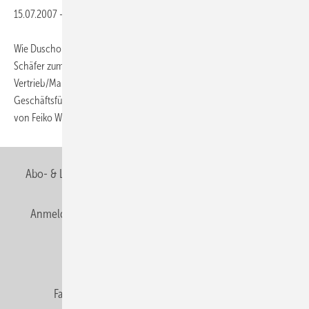
15.07.2007
-
Wie Duscholux in einer Presseinformation mitteilt, übernimmt Frank
Schäfer zum 1. August 2007 die Position des Geschäftsführers
Vertrieb/Marketing beim Schriesheimer Badausstatter. Somit kann sich
Geschäftsführer Udo Wagner, der das Ressort seit dem Ausscheiden
von Feiko Westra im Oktober
2006...
Abo- & Leserservice
AGB
Alle Inhalte chronologisch
Anmelden
Anmeldung & Registrierung
Newsletter
Datenschutz
E-Paper
Editor's choice
Fachbeiträge
Gentner Verlag
Impressum