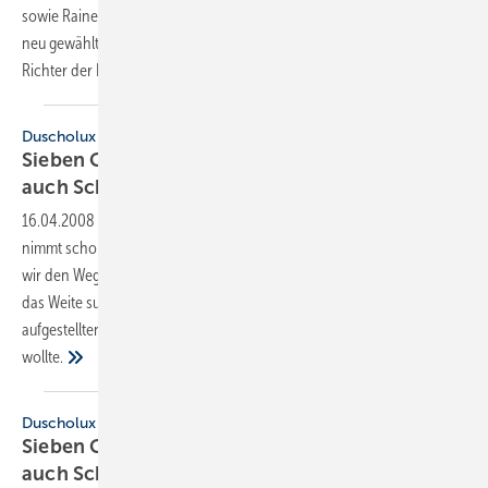
sowie Rainer Schaefer besondere Auszeichnungen aus der Hand des
neu gewählten Präsidenten Werner Obermeier. 19 Jahre gehörte Rolf
Richter der Bufa SHK an. Seit 1997 setzte
er...
Duscholux
Sieben Geschäftsführer in vier Jahren — nun
auch Schäfer
rausgeschmissen
16.04.2008
-
Die Hire-and-Fire-Mentalität der Duscholux-Holding
nimmt schon fast bizarre Züge an. Erst in der letzten Ausgabe haben
wir den Weggang von Geschäftsführer Dr. Udo Wagner gemeldet, der
das Weite suchte und den weiteren Niedergang des einst so gut
aufgestellten Unternehmens offensichtlich nicht mehr mittragen
wollte.
Duscholux
Sieben Geschäftsführer in vier Jahren — nun
auch Schäfer
rausgeschmissen