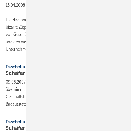
15.04.2008
-
Die Hire-and-Fire-Mentalität der Duscholux-Holding nimmt schon fast
bizarre Züge an. Erst in der letzten Ausgabe haben wir den Weggang
von Geschäftsführer Dr. Udo Wagner gemeldet, der das Weite suchte
und den weiteren Niedergang des einst so gut aufgestellten
Unternehmens offensichtlich
nicht...
Duscholux
Schäfer leitet Vertrieb und
Marketing
09.08.2007
-
Wie Duscholux in einer Presseinformation mitteilt,
übernimmt Frank Schäfer zum 1. August 2007 die Position des
Geschäftsführers Vertrieb/Marketing beim Schriesheimer
Badausstatter.
Duscholux
Schäfer leitet Vertrieb und
Marketing