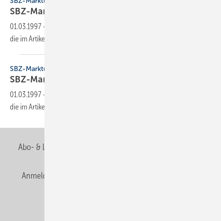
SBZ-Marktübersicht
SBZ-Marktübersicht
01.03.1997
-
Dieser Inhalt liegt nur als PDF-Datei vor. Bitte öffnen Sie
die im Artikel verlinkte Datei, um auf den Inhalt
zuzugreifen.
SBZ-Marktübersicht
SBZ-Marktübersicht
01.03.1997
-
Dieser Inhalt liegt nur als PDF-Datei vor. Bitte öffnen Sie
die im Artikel verlinkte Datei, um auf den Inhalt
zuzugreifen.
Abo- & Leserservice
AGB
Alle Inhalte chronologisch
Anmelden
Anmeldung & Registrierung
Newsletter
Datenschutz
E-Paper
Editor's choice