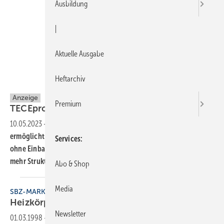
Ausbildung
|
Aktuelle Ausgabe
Heftarchiv
TECE GmbH
Anzeige
Premium
TECEprofil: Schlanke
Sichtschutzwände
10.05.2023
-
Mit der Einführung von zwei neuen Bauteilen
ermöglicht TECE den Bau von schlanken Sichtschutzwänden
Services
ohne Einbauten. Sie verbrauchen weniger Raum und schaffen
mehr Struktur und Privatsphäre im
Bad.
Abo & Shop
Media
SBZ-MARKTÜBERSICHT
Heizkörper-
Thermostatventile
Newsletter
01.03.1998
-
Die folgende Marktübersicht soll den Markt der