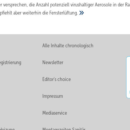
er versprechen, die Anzahl potenziell virushaltiger Aerosole in der R
fiehlt aber weiterhin die
Fensterlüftung.
Alle Inhalte chronologisch
gistrierung
Newsletter
Editor's choice
Impressum
Mediaservice
Heizung
Montagezeiten Sanitär