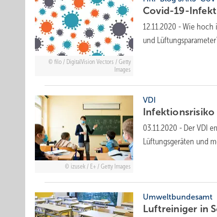
Covid-19-Infekt
12.11.2020
-
Wie hoch i
und Lüftungsparameter
filo / DigitalVision Vectors / Getty
Images
VDI
Infektionsrisiko
03.11.2020
-
Der VDI em
Lüftungsgeräten und mo
izusek / E+ / Getty Images
Umweltbundesamt
Luftreiniger in