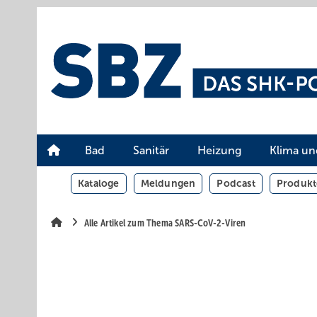
Springe
Springe
Springe
auf
auf
auf
Hauptinhalt
Hauptmenü
SiteSearch
Bad
Sanitär
Heizung
Klima un
Kataloge
Meldungen
Podcast
Produkt
Alle Artikel zum Thema SARS-CoV-2-Viren