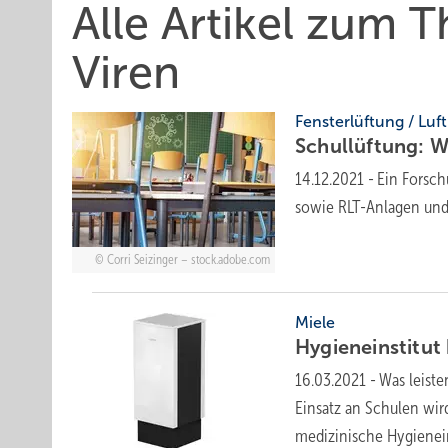
Alle Artikel zum
Viren
Fensterlüftung / Luf
Schullüftung: 
14.12.2021
-
Ein Forsch
sowie RLT-Anlagen und
Corri Seizinger – stock.adobe.com
Miele
Hygieneinstitut
16.03.2021
-
Was leiste
Einsatz an Schulen wird
medizinische Hygienei