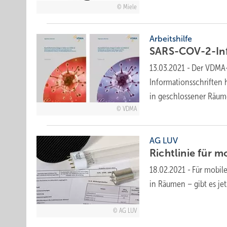
Miele
Arbeitshilfe
SARS-COV-2-Inf
13.03.2021
-
Der VDMA-
Informationsschriften h
in geschlossener Räum
VDMA
AG LUV
Richtlinie für m
18.02.2021
-
Für mobil
in Räumen – gibt es jet
AG LUV