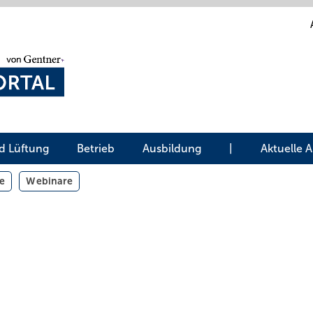
d Lüftung
Betrieb
Ausbildung
|
Aktuelle 
e
Webinare