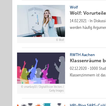
Wolf
Wolf: Vorurteil
14.02.2021
-
In Diskuss
werden häufig Argument
Wolf
RWTH Aachen
Klassenräume b
02.12.2020
-
1000 Studi
Klassenzimmern ist das
smartboy10 / DigitalVision Vectors /
Getty Images
HRI-Blog SARS-CoV