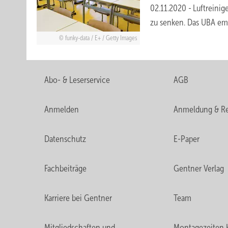
02.11.2020
-
Luftreinig
zu senken. Das UBA emp
funky-data / E+ / Getty Images
Abo- & Leserservice
AGB
Anmelden
Anmeldung & Re
Datenschutz
E-Paper
Fachbeiträge
Gentner Verlag
Karriere bei Gentner
Team
Mitgliedschaften und
Montagezeiten 