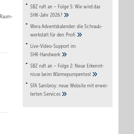
SBZ ruft an – Folge 5: Wie wird das
SHK-Jahr
2026?
r Raum-
Wera Adventskalender: die Schraub­
werk­statt für den
Pro­fi
Live-Video-Support im
SHK-Handwerk
SBZ ruft an – Folge 2: Neue Erkennt­
nisse beim
Wärme­pumpen­test
SFA Sanibroy: neue Web­site mit erwei­
terten
Services