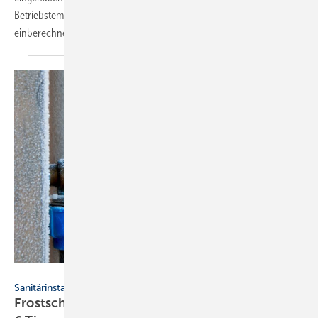
Betriebstemperaturen müssen aber Längenänderungen richtig
einberechnet
werden.
Andrey Zyk - stock.adobe.com
Sanitärinstallation
Frostschäden an Wasserleitungen vermeiden: