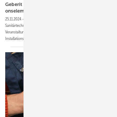
Geberit NahDran Tour 2025: Duofix In­stal­la­ti­
ons­ele­ment im
Fokus
25.11.2024
-
Bei der NahDran Tour 2025 stellt Geberit Neuheiten der
Sanitärtechnik und Badausstattung an deutschlandweit 60
Veranstaltungen vor. Im Mittelpunkt steht das neue Duofix
Installationselement.