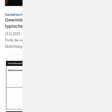
sima - stock.adobe.com
Sanitärtechnik
Gewindeverbindungen richtig abdichten und
typische Schäden
vermeiden
13.11.2023
-
Beim Herstellen von Gewindeverbindungen füllen SHK-
Profis die verbleibenden Zwischenräume auf. So gelingt die
Abdichtung mit Hanf und Teflon
zuverlässig.