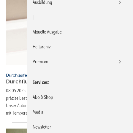
Ausbildung
|
Aktuelle Ausgabe
Heftarchiv
Premium
Afriso
Durchlauferhitzer
Durchflussmes­sung mit
Leis­tungs­be­stim­mung
Services
08.05.2025
-
Wie lässt sich die Leistung eines Durchlauferhitzers
Abo & Shop
präzise bestimmen? Von der Eimermethode bis zur Hightech-Lösung:
Unser Autor Elmar Held zeigt praxisnahe Wege zur Durchflussmessung
Media
mit
Temperaturerfassung.
Newsletter