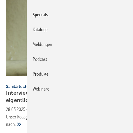
Specials
Kataloge
Meldungen
Podcast
Produkte
Jan - stock.adobe.com
Sanitärtechnik
Webinare
Interview mit einem Ventil: Wie funktioniert
eigentlich ein
K
-Wert?
V
28.03.2025
-
Was versteckt sich hinter dem K
-Wert eines Ventils?
V
Unser Kollege Elmar Held fragt im Interview bei einem Protagonisten
nach.