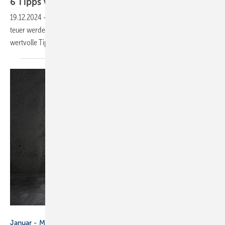
6 Tipps vom
Sachverständigen
19.12.2024
-
Das Einfrieren von Wasser- und Heizungsleitungen kann
teuer werden. Der Bausachverständige Fabian Kail-Hentschel gibt
wertvolle
Tipps.
Geberit
Januar - März 2025