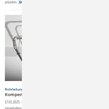
arbeiten.
Viega
Rohrleitungsmontage
Kom­pen­sa­ti­on von
Län­gen­än­de­run­gen
17.01.2025
-
Bei Heizungs- und Sanitärinstallationen sollen kurze Wege
eingehalten werden. Aufgrund von wechselnden