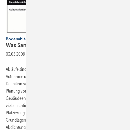
Bodenabläufe fachgerecht einbauen
Was Sanitärinstallateure beachten
müssen
03.03.2009
-
Abläufe sind Entwässerungs­gegenstände, die der Sammlung,
Aufnahme und Fortleitung des ­Abwassers dienen. Hinter dieser
Definition verbergen sich eine ­Reihe von Problemen bei Einbau und
Planung von Ablaufstellen in der Grundstücks- und
Gebäudeentwässerung. Der folgende Fachbeitrag stellt die
vielschichtige ­Materie praxisgerecht dar. Denn: Bei der richtigen
Platzierung von Ablaufstellen sind im Wesentlichen die rechtlichen
Grundlagen, ­mögliche Ablaufvarianten, die ­Klassifizierung und die
Abdichtungsart von großer
Bedeutung.