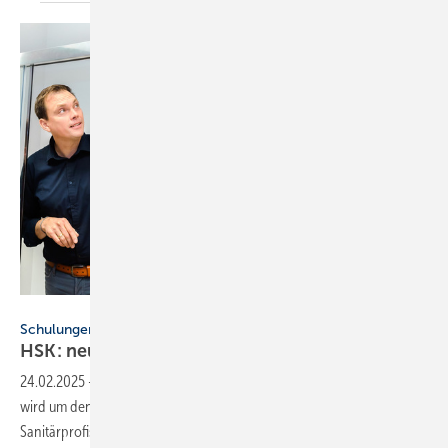
HSK Duschkabinenbau
Schulungen
HSK: neuer
RenoDeco-Auf­bau­kurs
24.02.2025
-
Das Schulungsprogramm von HSK Duschkabinenbau
wird um den neuen Kurs RenoDeco 2.0 erweitert. Er richtet sich an
Sanitärprofis, die bereits mit dem Wandverkleidungssystem