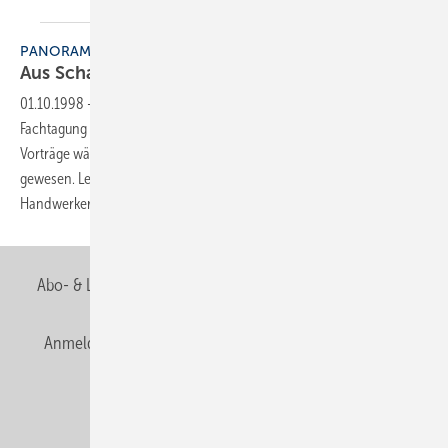
PANORAMA
Aus Schaden
klug
01.10.1998
-
Am 3. September veranstaltete die VdS ihre 3.
Fachtagung rund um Leitungswasserschäden. Die zahlreichen
Vorträge wären für Sanitärinstallateure von besonderem Interesse
gewesen. Leider waren unter den über 200 Teilnehmern nur wenige
Handwerker der Branche zu
finden.
Abo- & Leserservice
AGB
Alle Inhalte chronologisch
Anmelden
Anmeldung & Registrierung
Newsletter
Datenschutz
E-Paper
Editor's choice