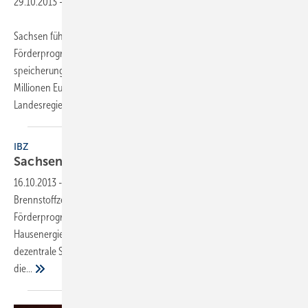
29.10.2013
-
Sachsen führt eine Förderung für Brennstoffzellen ein. Für das
Förderprogramm „Innovative dezentrale Stromerzeugung und -
speicherung“ stellt das Bundesland für 2013 und 2014 insgesamt drei
Mil­lio­nen Euro zur Verfügung. Zuvor haben bereits die
Landesregierungen von Nordrhein-Westfalen
und...
IBZ
Sachsen fördert
Brennstoffzellen
16.10.2013
-
Sachsen führt neues Förderprogramm für
Brennstoffzellen ein. Damit startet das dritte Bundesland ein
Förderprogramm, das den Einsatz von Brennstoffzellen in der
Hausenergieversorgung forciert. Für das Förderprogramm Innovative
dezentrale Stromerzeugung und -speicherung stellt Sachsen für
die...