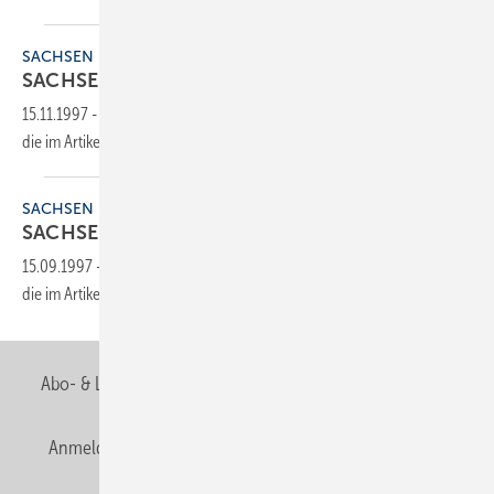
SACHSEN
SACHSEN
15.11.1997
-
Dieser Inhalt liegt nur als PDF-Datei vor. Bitte öffnen Sie
die im Artikel verlinkte Datei, um auf den Inhalt
zuzugreifen.
SACHSEN
SACHSEN
15.09.1997
-
Dieser Inhalt liegt nur als PDF-Datei vor. Bitte öffnen Sie
die im Artikel verlinkte Datei, um auf den Inhalt
zuzugreifen.
Abo- & Leserservice
AGB
Alle Inhalte chronologisch
Anmelden
Anmeldung & Registrierung
Newsletter