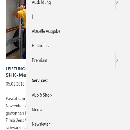
Ausbildung
|
Aktuelle Ausgabe
Heftarchiv
Premium
André Schnabel
LEISTUNGSWETTBEWERB
SHK-Meistertitel nach Sachsen
geholt
Services
05.02.2018
-
Abo & Shop
Pascal Schreiter ist Deutscher Meister im SHK-Handwerk. Er hat im
November 2017 den nationalen Leistungswettbewerb in Düsseldorf
Media
gewonnen (ausgerichtet von der lokalen Innung). Der Angestellte der
Firma Jens Vogel (aus Eibenstock OT Sosa) von der Innung SHK Aue-
Newsletter
Schwarzenberg war durch
seinen...