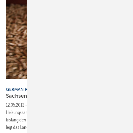
German Pellets
GERMAN PELLETS
Sachsen fördert
Pelletheizungen
12.05.2012
-
Der Freistaat verdoppelt den Zuschuss für
Heizungssanierer auf 5.000 Euro. Mit 2.500 Euro fördert der Bund
bislang den Umstieg auf eine alternative Pelletheizung. Ebenfalls 2.500
legt das Land Sachsen noch drauf. Das Geld dafür stammt nach