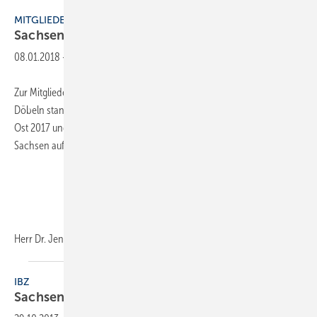
Fachverband SHK Sachsen
MITGLIEDERVERSAMMLUNG
Sachsen wird
digital
08.01.2018
-
Zur Mitgliederversammlung des Fachverbandes SHK Sachsen in
Döbeln standen Auszeichnungen im Rahmen des Wilo-Förderpreises
Ost 2017 und ein Fachvortrag zur Handwerkspolitik des Freistaates
Sachsen auf der Tagesordnung.
Herr Dr. Jens Albrecht (Sächsische Staatskanzlei) stellte
der...
IBZ
Sachsen fördert
Brennstoffzellen