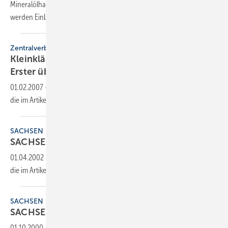
Mineralölhandelsverband SBMV in Sachsen aufgelegt. Bis 31.12. 2011
werden Einbau und Betrieb
von...
Zentralverband
Kleinkläranlagen
Erster überwachter Betrieb in
Sachsen
01.02.2007
-
Dieser Inhalt liegt nur als PDF-Datei vor. Bitte öffnen Sie
die im Artikel verlinkte Datei, um auf den Inhalt
zuzugreifen.
SACHSEN
SACHSEN
01.04.2002
-
Dieser Inhalt liegt nur als PDF-Datei vor. Bitte öffnen Sie
die im Artikel verlinkte Datei, um auf den Inhalt
zuzugreifen.
SACHSEN
SACHSEN
01.10.2000
-
Dieser Inhalt liegt nur als PDF-Datei vor. Bitte öffnen Sie