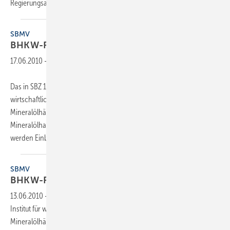
Regierungsangaben aus dem Landeshaushalt und aus
Mitteln...
SBMV
BHKW-Förderung in
Sachsen
17.06.2010
-
Das in SBZ 11/2010 vorgestellte Förderprogramm vom Institut für
wirtschaftliche Oelheizung IWO, Senertec, Giese und
Mineralölhändlern für Berlin wird nun auch mit dem Sächsischen
Mineralölhandelsverband SBMV in Sachsen aufgelegt. Bis 31.12.2011
werden Einbau und Betrieb von
Öl-Mini-BHKW-Anlagen...
SBMV
BHKW-Förderung in
Sachsen
13.06.2010
-
Das in SBZ 11/2010 vorgestellte Förderprogramm vom
Institut für wirtschaftliche Oelheizung IWO, Senertec, Giese und
Mineralölhändlern für Berlin wird nun auch mit dem Sächsischen