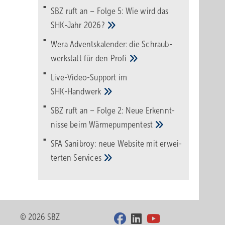
SBZ ruft an – Folge 5: Wie wird das
SHK-Jahr
2026?
Wera Adventskalender: die Schraub­
werk­statt für den
Pro­fi
Live-Video-Support im
SHK-Handwerk
SBZ ruft an – Folge 2: Neue Erkennt­
nisse beim
Wärme­pumpen­test
SFA Sanibroy: neue Web­site mit erwei­
terten
Services
© 2026 SBZ