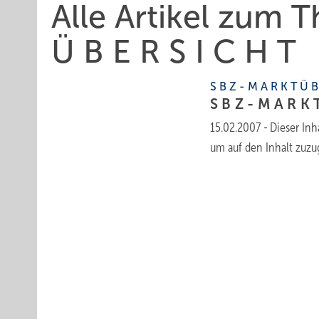
Alle Artikel zum 
Ü B E R S I C H T
S B Z - M A R K T Ü B
S B Z - M A R K 
15.02.2007
-
Dieser Inha
um auf den Inhalt
zuzu