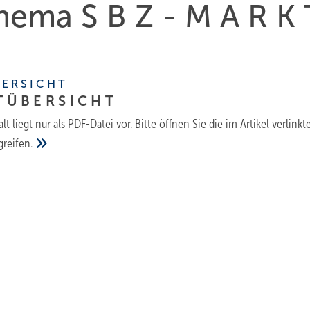
Thema S B Z - M A R K 
 E R S I C H T
T Ü B E R S I C H
T
lt liegt nur als PDF-Datei vor. Bitte öffnen Sie die im Artikel verlinkt
greifen.