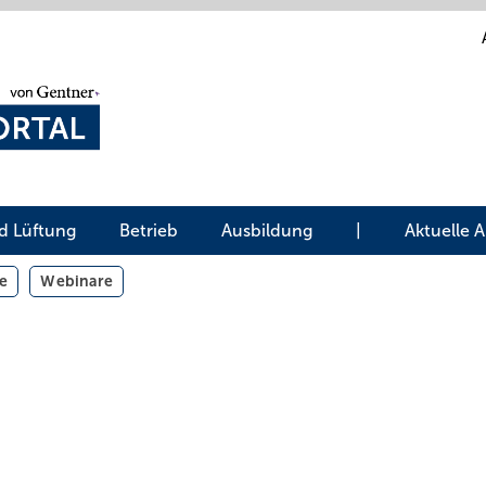
d Lüftung
Betrieb
Ausbildung
|
Aktuelle 
e
Webinare