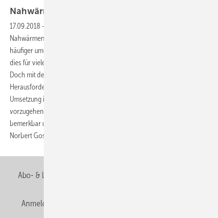
Nahwärme problemlos
meistern
17.09.2018
-
Große Kunststoffrohre fachgerecht unter die Erde legen
Nahwärmenetze werden bei Neubau- und Bestandsprojekten immer
häufiger umgesetzt. Trotz bekannter Materialien und Technologien ist
dies für viele SHK-Fachhandwerker noch eine ungewohnte Aufgabe.
Doch mit der richtigen Herstellerunterstützung lässt sich die
Herausforderung in der Regel problemlos bewältigen. Bei der
Umsetzung ist es allerdings sehr wichtig, mit großer Sorgfalt
vorzugehen. Denn Installationsmängel machen sich erst spät
bemerkbar und lassen sich dann nur mit großem Aufwand beheben.
Norbert Gosekuhl und Michael
Herlfterkamp
Abo- & Leserservice
AGB
Alle Inhalte chronologisch
Anmelden
Anmeldung & Registrierung
Newsletter