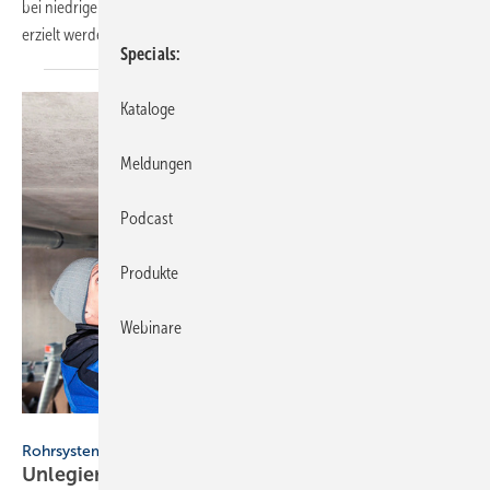
bei niedrigen Temperaturen sowie hervorragende Schalldämmung
erzielt werden
konnten.
Specials
Kataloge
Meldungen
Podcast
Produkte
Webinare
Geberit / www.FlorianGerla.ch
Rohrsysteme
Unlegierter Stahl: Das ist beim Einsatz von C-