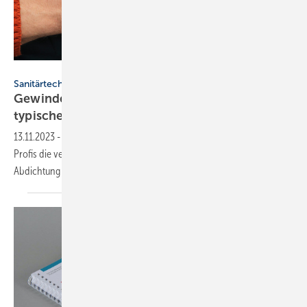
sima - stock.adobe.com
Sanitärtechnik
Gewindeverbindungen richtig abdichten und
typische Schäden
vermeiden
13.11.2023
-
Beim Herstellen von Gewindeverbindungen füllen SHK-
Profis die verbleibenden Zwischenräume auf. So gelingt die
Abdichtung mit Hanf und Teflon
zuverlässig.