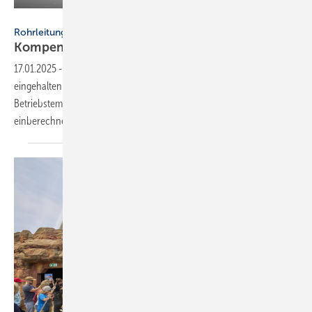
Viega
Rohrleitungsmontage
Kom­pen­sa­ti­on von
Län­gen­än­de­run­gen
17.01.2025
-
Bei Heizungs- und Sanitärinstallationen sollen kurze Wege
eingehalten werden. Aufgrund von wechselnden
Betriebstemperaturen müssen aber Längenänderungen richtig
einberechnet
werden.