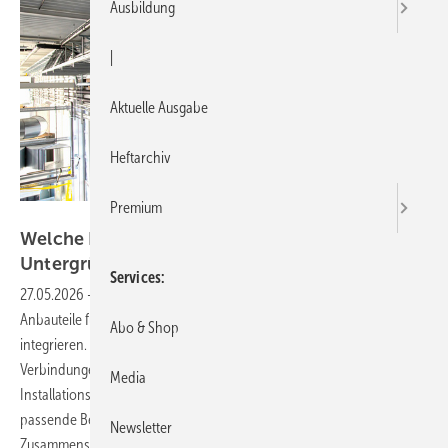
Ausbildung
|
Aktuelle Ausgabe
Heftarchiv
Premium
Bild: fischer
Welc he D übel und Schrauben für welche
Untergründe?
Services
27.05.2026
-
Mit der richtigen Befestigungslösung lassen sich
Anbauteile für Installationen sicher und normgerecht in das Gebäude
Abo & Shop
integrieren. Doch wie werden dauerhafte und qualifizierte
Verbindungen hergestellt? Und nach welchen Kriterien wählen
Media
Installationsgewerke der ­Technischen Gebäudeausrüstung (TGA)
passende Befestigungsmittel aus? Entscheidend ist das
Newsletter
Zusammenspiel von Dübel, Anker und Schraube, Baustoff sowie der