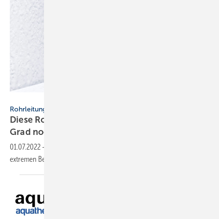
Viega
Rohrleitungssysteme
Diese Rohrleitungen bleiben auch bei minus 10
Grad noch
geschmeidig
01.07.2022
-
Das Rohrleitungssystem „Raxofix“ von Viega ist unter
extremen Bedingungen getestet worden. Das sind die
Ergebnisse.