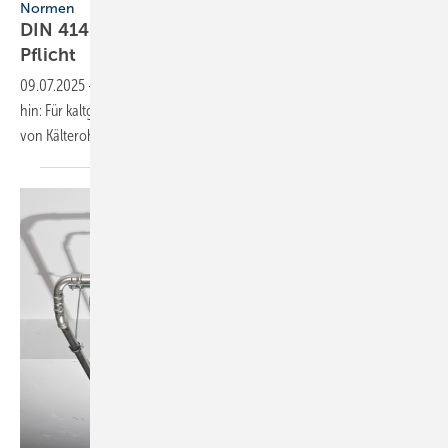
Normen
DIN 4140: Einsatz von Kälte­rohr­trä­gern ist
Pflicht
09.07.2025
-
Auf eine zentrale Neue­rung der DIN 4140 weist Arma­cell
hin: Für kalt­gehende und kälte­mittel­füh­rende Leitungen ist der Ein­satz
von Kälte­rohr­trä­gern jetzt
ver­pflich­tend.