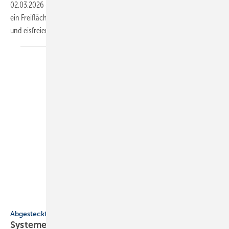
02.03.2026
-
Auf dem Dach des neuen Klinikums in Crailsheim sorgt
ein Freiflächenheizsystem von Uponor für einen zuverlässig schnee-
und eisfreien
Hubschrauberlandeplatz.
Geberit
Abgesteckt
Systeme für SHK-Profis: mo­du­lar, struk­tu­riert,