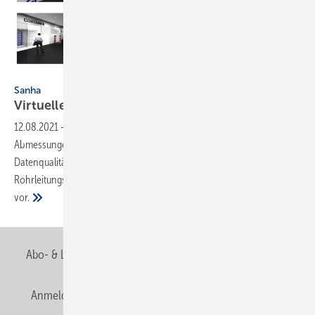
Sanha GmbH & Co. KG, Essen
Sanha
Virtueller
Showroom
12.08.2021
-
Zahlreiche Anwendungen, Werkstoffe und
Abmessungen, aber auch Schnittstellen, Services und hohe
Datenqualität – dies und mehr stellt der Hersteller von
Rohrleitungssystemen Sanha jetzt in einem virtuellen Showroom
vor.
Abo- & Leserservice
AGB
Alle Inhalte chronologisch
Anmelden
Anmeldung & Registrierung
Newsletter