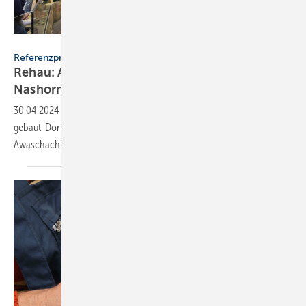
Stefan Falk
Referenzprojekt
Rehau: Awaschacht und Rohrleitungen für
Nashorn-Pagode
30.04.2024
-
Der Zoo Berlin hat eine Wellness-Oase für Nashörner
gebaut. Dort wurden rund 12 km Rohrleitungssysteme und 25 Rehau-
Awaschacht PP
verlegt.