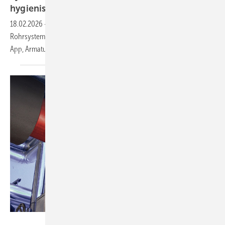
hy­gie­nisch
18.02.2026
-
KI-Telefon für Handwerksbetriebe, erweiterte
Rohrsystemkomponenten, Badmöbelserie, mobile Zeiterfassungs-
App, Armaturen für den
Healthcare-Bereich.
Armacell