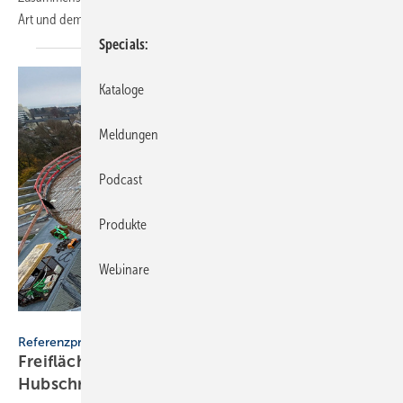
Art und dem Ausmaß der einwirkenden
Belastung.
Specials
Kataloge
Meldungen
Podcast
Produkte
Webinare
GF Building Flow Solution
Referenzprojekt
Freiflächenheizung für ganz­jäh­rige
Hub­schrau­ber­lan­dun­gen