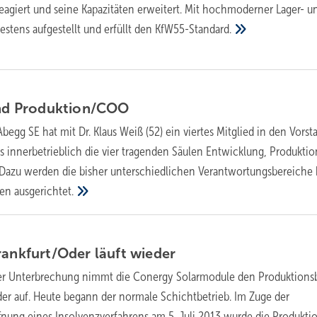
agiert und seine Kapazitäten erweitert. Mit hochmoderner Lager- u
estens aufgestellt und erfüllt den
KfW55-Standard.
nd
Produktion/COO
Abegg SE hat mit Dr. Klaus Weiß (52) ein viertes Mitglied in den Vorst
s innerbetrieblich die vier tragenden Säulen Entwicklung, Produktio
 Dazu werden die bisher unterschiedlichen Verantwortungsbereiche 
pen
ausgerichtet.
rankfurt/Oder läuft
wieder
er Unterbrechung nimmt die Conergy Solarmodule den Produktionsb
eder auf. Heute begann der normale Schichtbetrieb. Im Zuge der
ffnung eines Insolvenzverfahrens am 5. Juli 2013 wurde die Produkt