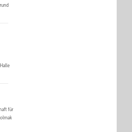
 rund
Halle
aft für
Holmak
n