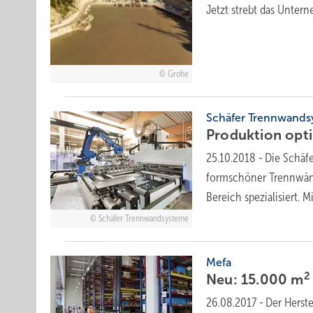
Jetzt strebt das Unte
Grohe
Schäfer Trennwand
Produktion
opt
25.10.2018
-
Die Schäf
formschöner Trennwän
Bereich spezialisiert. 
Schäfer Trennwandsysteme
Mefa
2
Neu: 15.000 m
26.08.2017
-
Der Herst