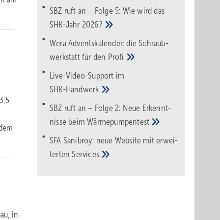
SBZ ruft an – Folge 5: Wie wird das
SHK-Jahr
2026?
Wera Adventskalender: die Schraub­
werk­statt für den
Pro­fi
Live-Video-Support im
SHK-Handwerk
3,5
SBZ ruft an – Folge 2: Neue Erkennt­
nisse beim
Wärme­pumpen­test
udem
SFA Sanibroy: neue Web­site mit erwei­
terten
Services
au, in