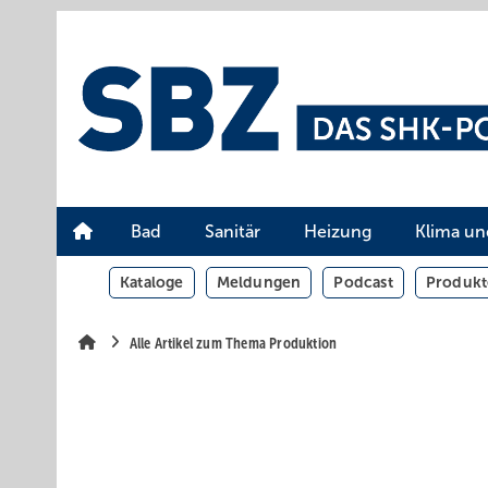
Springe
Springe
Springe
auf
auf
auf
Hauptinhalt
Hauptmenü
SiteSearch
Bad
Sanitär
Heizung
Klima un
Kataloge
Meldungen
Podcast
Produkt
Alle Artikel zum Thema Produktion