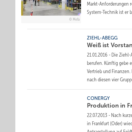
Markt-Anforderungen re
System-Technik ist er b
Mefa
ZIEHL-ABEGG
Weiß ist Vorsta
21.01.2016
-
Die Ziehl-
berufen. Künftig gebe e
Vertrieb und Finanzen.
nach diesen vier Grup
CONERGY
Produktion in F
22.07.2013
-
Nach kurz
in Frankfurt (Oder) wi
Antragstellung auf Erö