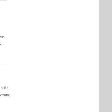
en-
s
nsitz
serung