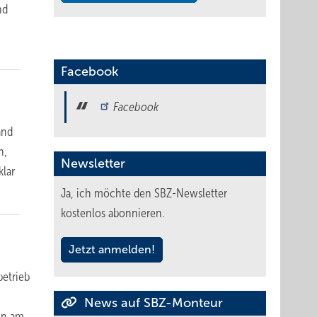
nd
Facebook
Facebook
and
n,
Newsletter
klar
Ja, ich möchte den SBZ-Newsletter
kostenlos abonnieren.
Jetzt anmelden!
etrieb
News auf SBZ-Monteur
ion am