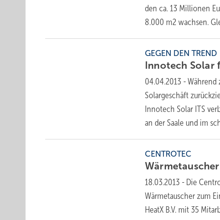
den ca. 13 Millionen E
8.000 m2 wachsen. Gle
GEGEN DEN TREND
Innotech Solar 
04.04.2013
-
Während 
Solargeschäft zurückzi
Innotech Solar ITS ver
an der Saale und im s
CENTROTEC
Wärmetauscher
18.03.2013
-
Die Centro
Wärmetauscher zum Ein
HeatX B.V. mit 35 Mita