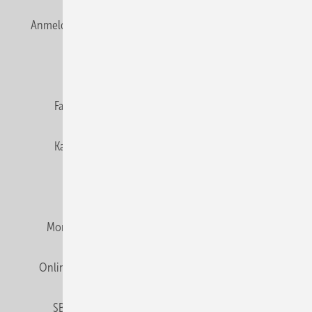
Anmelden
Anmeldung & Registrierung
Newsletter
Datenschutz
E-Paper
Editor's choice
Fachbeiträge
Gentner Verlag
Impressum
Karriere bei Gentner
Team
Mediaservice
Mitgliedschaften und Engagement
Montagezeiten Heizung
Montagezeiten Sanitär
Online Mediadaten
Privacy Manager
RSS-Feed
SBZ abonnieren
Veranstaltungen / Webinare