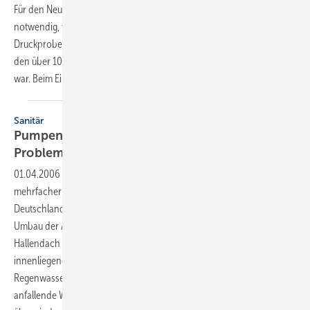
Für den Neubau des Kraftwerks Duisburg Walsum (Block 10) war es
notwendig, vor der Inbetriebnahme des Abhitzekessels eine
Druckprobe durchzuführen. Die Schwierigkeit bestand darin, dass für
den über 100 m hohen Kessel ein Systemdruck von 12 bar notwendig
war. Beim Einsatz wurde von
Hotmobil...
Sanitär
Pumpeninduzierter Saugheber als
Problemlöser
01.04.2006
-
Bemerkenswert ist das Dortmunder Westfalenstadion in
mehrfacher Hinsicht. Die größte und meistbesuchte Fußballarena in
Deutschland ist nicht nur in punkto Atmosphäre ein Unikat. Nach
Umbau der Arena ist auch das Entwässerungssystem für das
Hallendach beispiellos. Denn mit dem Verschwinden der
innenliegenden Dachsäulen musste ein neuer Weg zur
Regenwasserableitung der Stadiondächer gefunden werden und das
anfallende Wasser dabei erst einmal sechs Höhenmeter