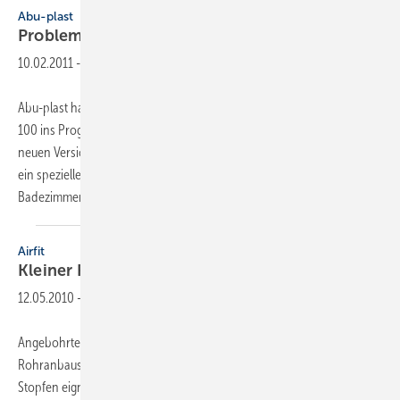
Abu-plast
Problemlöser für die
WC-Modernisierung
10.02.2011
-
Abu-plast hat drei neue flexible PE-WC-Anschlussrohre in DN 90/DN
100 ins Programm aufgenommen. Ihr besonderes Merkmal: Alle
neuen Versionen sind dreifach verstellbar. Zudem deckt jede Version
ein spezielles Einsatzgebiet bei der Modernisierung von privaten
Badezimmern und
öffentlichen...
Airfit
Kleiner
Problemlöser
12.05.2010
-
Angebohrte oder beschädigte Rohre können mit dem
Rohranbaustopfen von Airfit nun jederzeit repariert werden. Der
Stopfen eignet sich aber auch für den nachträglichen Anbau an alle