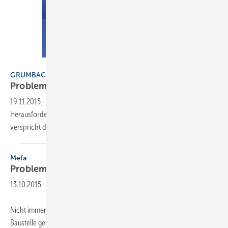
Grumbach
GRUMBACH
Problemlöser für
Schlauchbäder
19.11.2015
-
Die Sanierung langgestreckter Mini-Bäder gilt als
Herausforderung für jeden Installateur. Abhilfe mit flexiblen Lösungen
verspricht der WC-Stein Slim-Block zur
Vorwandinstallation.
Mefa
Problemlöser für
Eckkonstruktionen
13.10.2015
-
Nicht immer kann eine Konstruktion aus Montageschienen auf der
Baustelle genau so realisiert werden wie ursprünglich geplant. Je