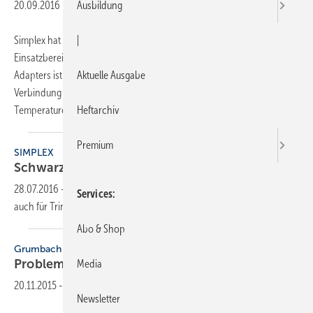
20.09.2016
-
Ausbildung
Simplex hat die Produktserie Schwarzrohradapter Plus für die
|
Einsatzbereiche Heizung und Trinkwasser vorgestellt. Basis des
Adapters ist die Klemmverschraubungs-Technologie. Sie ermöglicht in
Aktuelle Ausgabe
Verbindung mit der Materialwahl den Einsatz bei hohen
Temperaturen und die Verwendung
in...
Heftarchiv
Premium
SIMPLEX
Schwarzrohradapter als
Problemlöser
28.07.2016
-
Die neue Generation des Schwarzrohradapters PLUS ist
Services
auch für Trinkwasser
einsetzbar.
Abo & Shop
Grumbach
Problemlöser für
Schlauchbäder
Media
20.11.2015
-
Newsletter