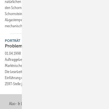
natürlichen Auftriebes durch Lüftungsanlagen oder Ablufthauben, in
den Schornstein drückende Fallwinde, Überbelegung eines
Schornsteines sowie Taupunktkondensation bei zu geringen
Abgastemperaturen. All dies sind klassische Einsatzbereiche eines
mechanischen
Abgassystems.
PORTRÄT
Problemlöser mit
Zertifikat
01.04.1998
-
Im Komplettservice aus einer Hand für gewerbliche
Auftraggeber hat die Hertner- Unternehmensgruppe eine lukrative
Marktnische mit hohen zweistelligen Zuwachsraten für sich entdeckt.
Die bearbeitet der Problemlöser in der Hausund Industrietechnik seit
Einführung eines Qualitätsmanagementsystems mit Hilfe der SHK-
ZERT-Stelle jetzt noch
professioneller.
Abo- & Leserservice
AGB
Alle Inhalte chronologisch