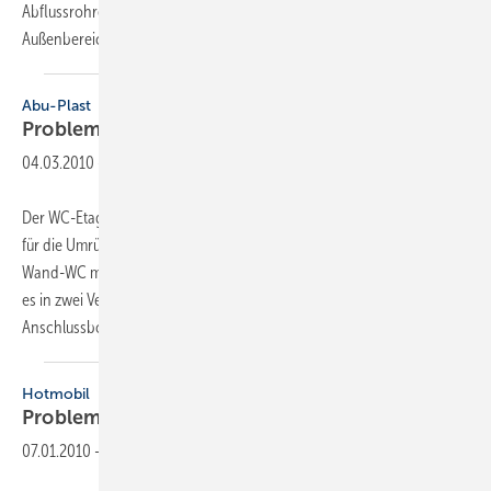
Abflussrohre als Reinigungsöffnung sowohl für den Innen- als auch
Außenbereich des Gebäudes. Er schließt
dauerhaft...
Abu-Plast
Problemlöser für die
WC-Modernisierung
04.03.2010
-
Der WC-Etagen-Anschlussbogen DN 90 von Abu-Plast wurde eigens
für die Umrüstung eines Stand-WCs mit Aufputzspülkasten auf ein
Wand-WC mit Unterputzspülkasten konzipiert. Den Montagehelfer gibt
es in zwei Versionen mit 50 mm bzw. 80 mm Höhenversatz des
Anschlussbogens. Sie sind LGA
Bauart...
Hotmobil
Problemlöser bei Duisburger
Großprojekt
07.01.2010
-