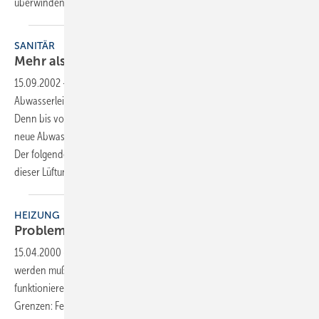
überwinden.
SANITÄR
Mehr als nur ein
Problemlöser?
15.09.2002
-
Belüftungsventile wurden schon immer in
Abwasserleitungen eingesetzt. Wenn auch mit schlechtem Gewissen.
Denn bis vor wenigen Jahren waren diese Lösungen unzulässig. Die
neue Abwassernorm macht die Ventile jetzt auch offiziell salonfähig.
Der folgende Fachbeitrag zeigt Einsatzmöglichkeiten und Grenzen
dieser Lüftungsoption
auf.
HEIZUNG
Problemlöser für
Abgassysteme
15.04.2000
-
Während die Heizungsanlagen laufend weiterentwickelt
werden muß der Schornstein noch immer auf herkömmliche Weise
funktionieren. Allerdings setzt die Physik in der Praxis oftmals
Grenzen: Fehlende wirksame Schornsteinhöhen, Beeinflussung des