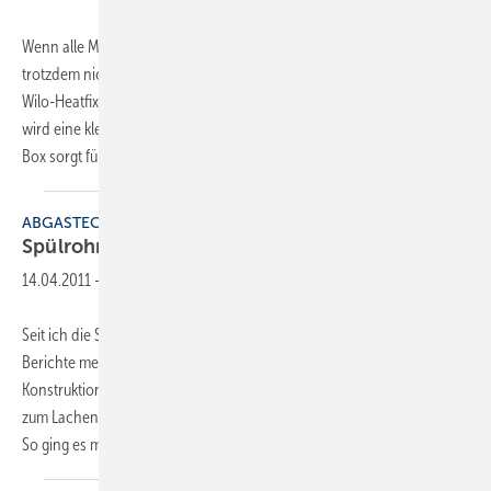
Wenn alle Möglichkeiten ausgeschöpft sind und der Heizkörper
trotzdem nicht warm werden will, könnte die Miniaturpumpenlösung
Wilo-Heatfixx das Problem lösen: Anstelle der Rücklaufverschraubung
wird eine kleine Pumpe an die Heizfläche montiert. Eine Elektronik-
Box sorgt für
die...
ABGASTECHNIK
Spülrohrverbinder als
Problemlöser
14.04.2011
-
Seit ich die SBZ lese, freue ich mich auch jedes Mal auf die Bilder und
Berichte meiner Kollegen, die bei ihrer täglichen Arbeit auf kuriose
Konstruktionen stoßen. Die Glanzleistungen bringen einen teilweise
zum Lachen, aber rufen manchmal auch nur ein Kopfschütteln hervor.
So ging es mir,
als...