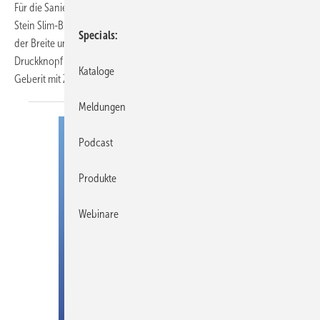
Für die Sanierung langgestreckter Mini-Bäder hat Grumbach den WC-
Stein Slim-Block zur Vorwandinstallation entwickelt. Er misst 20 cm in
Specials
der Breite und wird in zwei Varianten angeboten: einmal mit
Druckknopf oder passend zu den Betätigungsplatten Omega von
Kataloge
Geberit mit
Zwei-Mengen-Spültechnik...
Meldungen
Podcast
Produkte
Webinare