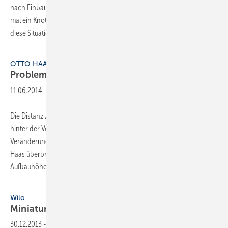
nach Einbausituation benötigt der Verarbeiter für Eckverbindungen
mal ein Knotendreieck, mal einen Eckverbinder oder eine Lasche. Für
diese Situationen hat Mefa
den...
OTTO HAAS
Problemlöser für die
­WC-Sanierung
11.06.2014
-
Die Distanz zwischen einem alten und einem neuen WC-Anschluss
hinter der Vorwand wird ohne große Stemmarbeiten und große
Veränderungen des Bodenaufbaus mit Versprungbögen von Otto
Haas überbrückt. Der Hersteller bietet hier zwei Versionen mit geringer
Aufbauhöhe an, mit denen Distanzen
zwischen...
Wilo
Miniaturpumpe als
Problemlöser
30.12.2013
-